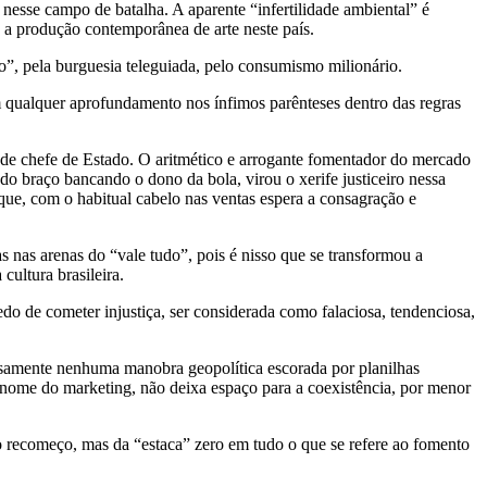
e nesse campo de batalha. A aparente “infertilidade ambiental” é
 a produção contemporânea de arte neste país.
o”, pela burguesia teleguiada, pelo consumismo milionário.
m qualquer aprofundamento nos ínfimos parênteses dentro das regras
s de chefe de Estado. O aritmético e arrogante fomentador do mercado
o braço bancando o dono da bola, virou o xerife justiceiro nessa
que, com o habitual cabelo nas ventas espera a consagração e
s nas arenas do “vale tudo”, pois é nisso que se transformou a
cultura brasileira.
do de cometer injustiça, ser considerada como falaciosa, tendenciosa,
osamente nenhuma manobra geopolítica escorada por planilhas
em nome do marketing, não deixa espaço para a coexistência, por menor
o recomeço, mas da “estaca” zero em tudo o que se refere ao fomento