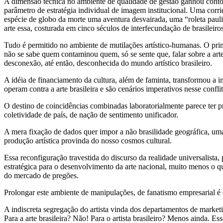
A dimensão técnica no ambiente de qualidade de gestão ganhou contorn
parâmetro de estratégia individual de imagem institucional. Uma cor
espécie de globo da morte uma aventura desvairada, uma “roleta paulis
arte essa, costurada em cinco séculos de interfecundação de brasileiros
Tudo é permitido no ambiente de mutilações artístico-humanas. O primit
não se sabe quem contaminou quem, só se sente que, falar sobre a art
desconexão, até então, desconhecida do mundo artístico brasileiro.
A idéia de financiamento da cultura, além de faminta, transformou a 
operam contra a arte brasileira e são cenários imperativos nesse confl
O destino de coincidências combinadas laboratorialmente parece ter 
coletividade de país, de nação de sentimento unificador.
A mera fixação de dados quer impor a não brasilidade geográfica, uma 
produção artística provinda do nosso cosmos cultural.
Essa reconfiguração travestida do discurso da realidade universalista
estratégica para o desenvolvimento da arte nacional, muito menos o 
do mercado de pregões.
Prolongar este ambiente de manipulações, de fanatismo empresarial é e
A indiscreta segregação do artista vinda dos departamentos de market
Para a arte brasileira? Não! Para o artista brasileiro? Menos ainda. E