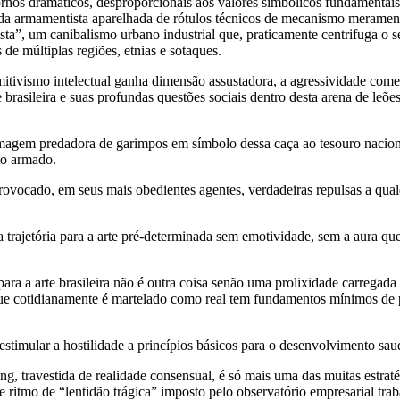
os dramáticos, desproporcionais aos valores simbólicos fundamentais d
rida armamentista aparelhada de rótulos técnicos de mecanismo merament
ta”, um canibalismo urbano industrial que, praticamente centrifuga o se
 de múltiplas regiões, etnias e sotaques.
ivismo intelectual ganha dimensão assustadora, a agressividade comercial
e brasileira e suas profundas questões sociais dentro desta arena de l
imagem predadora de garimpos em símbolo dessa caça ao tesouro nacional
ito armado.
provocado, em seus mais obedientes agentes, verdadeiras repulsas a qua
trajetória para a arte pré-determinada sem emotividade, sem a aura que
, para a arte brasileira não é outra coisa senão uma prolixidade carrega
que cotidianamente é martelado como real tem fundamentos mínimos de p
stimular a hostilidade a princípios básicos para o desenvolvimento sau
ing, travestida de realidade consensual, é só mais uma das muitas estr
sse ritmo de “lentidão trágica” imposto pelo observatório empresarial tr