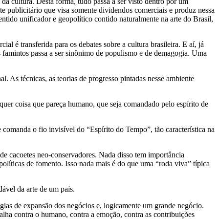
a cultura. Desta forma, tudo passa a ser visto dentro por um
e publicitário que visa somente dividendos comerciais e produz nessa
ntido unificador e geopolítico contido naturalmente na arte do Brasil,
 é transferida para os debates sobre a cultura brasileira. E aí, já
eões famintos passa a ser sinônimo de populismo e de demagogia. Uma
. As técnicas, as teorias de progresso pintadas nesse ambiente
lquer coisa que pareça humano, que seja comandado pelo espírito de
 comanda o fio invisível do “Espírito do Tempo”, tão característica na
da de cacoetes neo-conservadores. Nada disso tem importância
olíticas de fomento. Isso nada mais é do que uma “roda viva” típica
dável da arte de um país.
atégias de expansão dos negócios e, logicamente um grande negócio.
abalha contra o humano, contra a emoção, contra as contribuições