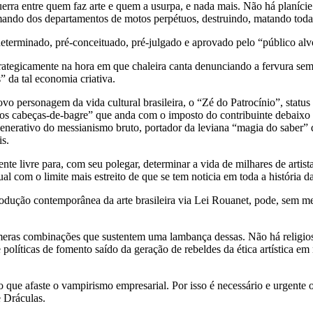
 guerra entre quem faz arte e quem a usurpa, e nada mais. Não há planíci
mando dos departamentos de motos perpétuos, destruindo, matando toda
eterminado, pré-conceituado, pré-julgado e aprovado pelo “público alv
trategicamente na hora em que chaleira canta denunciando a fervura se
” da tal economia criativa.
vo personagem da vida cultural brasileira, o “Zé do Patrocínio”, statu
os cabeças-de-bagre” que anda com o imposto do contribuinte debaixo d
enerativo do messianismo bruto, portador da leviana “magia do saber” 
is.
te livre para, com seu polegar, determinar a vida de milhares de artista
al com o limite mais estreito de que se tem noticia em toda a história da 
rodução contemporânea da arte brasileira via Lei Rouanet, pode, sem me
fêmeras combinações que sustentem uma lambança dessas. Não há religi
 políticas de fomento saído da geração de rebeldes da ética artística 
que afaste o vampirismo empresarial. Por isso é necessário e urgente 
e Dráculas.