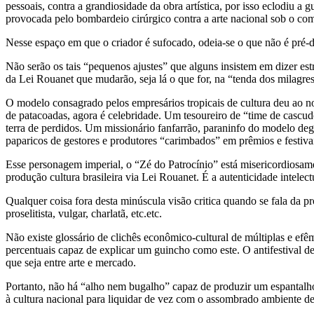
pessoais, contra a grandiosidade da obra artística, por isso eclodiu a
provocada pelo bombardeio cirúrgico contra a arte nacional sob o co
Nesse espaço em que o criador é sufocado, odeia-se o que não é pré-d
Não serão os tais “pequenos ajustes” que alguns insistem em dizer es
da Lei Rouanet que mudarão, seja lá o que for, na “tenda dos milagres
O modelo consagrado pelos empresários tropicais de cultura deu ao no
de patacoadas, agora é celebridade. Um tesoureiro de “time de cascud
terra de perdidos. Um missionário fanfarrão, paraninfo do modelo deg
paparicos de gestores e produtores “carimbados” em prêmios e festiva
Esse personagem imperial, o “Zé do Patrocínio” está misericordiosamen
produção cultura brasileira via Lei Rouanet. É a autenticidade intelectu
Qualquer coisa fora desta minúscula visão critica quando se fala da p
proselitista, vulgar, charlatã, etc.etc.
Não existe glossário de clichês econômico-cultural de múltiplas e e
percentuais capaz de explicar um guincho como este. O antifestival de
que seja entre arte e mercado.
Portanto, não há “alho nem bugalho” capaz de produzir um espantalho 
à cultura nacional para liquidar de vez com o assombrado ambiente d