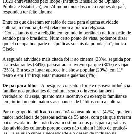
1.620 entrevistados pelo Ibope (Instituto Brasileiro de Opinião
Pública e Estatística), em 74 municípios das cinco regiões do país,
respondeu ter feito alguma.
Entre os que disseram ter saído de casa para alguma atividade
cultural, a maioria (42%) relacionou a prática religiosa.
“Constatamos que a religião tem grande importância na formação de
sentido para o brasileiro. Num certo ponto de vista, podemos dizer
que ela ocupa boa parte das práticas sociais da população”, indica
Gisele.
A segunda atividade mais citada foi ir ao cinema (38%), seguida por
ir a restaurantes (34%), passear ao ar livre/no parque (30%) e viajar
(25%). Em sexto lugar aparece ir a show popular (20%), em 11º
teatro e em 14º frequentar museus e galerias (4%).
De pai para filho –
A pesquisa constatou forte e decisiva influência
familiar nos praticantes de cultura, sendo o inverso também
verdadeiro. Ou seja, quanto mais incentivo ou exemplo familiar se
tem, infinitamente maiores as chances de hábitos com a cultura.
Para o grupo identificado como “não-consumidores” (42%), que tem
maior incidência de pessoas acima de 55 anos, com pais que tiveram
baixa escolaridade – não tiveram estímulo dos pais para a práticas
das atividades culturais porque esses não tinham hábito de praticá-
las -, a religião supre a necessidade e o desejo de inclusão na