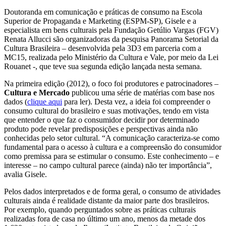
Doutoranda em comunicação e práticas de consumo na Escola
Superior de Propaganda e Marketing (ESPM-SP), Gisele e a
especialista em bens culturais pela Fundação Getúlio Vargas (FGV)
Renata Allucci são organizadoras da pesquisa Panorama Setorial da
Cultura Brasileira – desenvolvida pela 3D3 em parceria com a
MC15, realizada pelo Ministério da Cultura e Vale, por meio da Lei
Rouanet -, que teve sua segunda edição lançada nesta semana.
Na primeira edição (2012), o foco foi produtores e patrocinadores –
Cultura e Mercado
publicou uma série de matérias com base nos
dados (
clique aqui
para ler). Desta vez, a ideia foi compreender o
consumo cultural do brasileiro e suas motivações, tendo em vista
que entender o que faz o consumidor decidir por determinado
produto pode revelar predisposições e perspectivas ainda não
conhecidas pelo setor cultural. “A comunicação caracteriza-se como
fundamental para o acesso à cultura e a compreensão do consumidor
como premissa para se estimular o consumo. Este conhecimento – e
interesse – no campo cultural parece (ainda) não ter importância”,
avalia Gisele.
Pelos dados interpretados e de forma geral, o consumo de atividades
culturais ainda é realidade distante da maior parte dos brasileiros.
Por exemplo, quando perguntados sobre as práticas culturais
realizadas fora de casa no último um ano, menos da metade dos