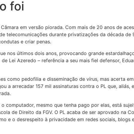
 foi
Câmara em versão piorada. Com mais de 20 anos de acesso
 de telecomunicações durante privatizações da década de 9
 condutas e criar penas.
aque nos últimos dois anos, provocando grande estardalhaç
de Lei Azeredo – referência a seu mais fiel defensor, Edu
es como pedofilia e disseminação de vírus, mas acerta em
u a arrecadar 157 mil assinaturas contra o PL que, aliás,
rada.
a o computador, mesmo que tenha pago por elas, está sujei
scola de Direito da FGV. O PL acaba de ser aprovado na 
o e o desrespeito à privacidade em redes sociais, blogs e 