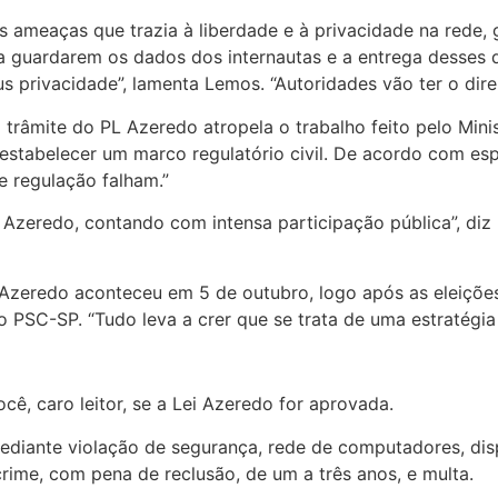
s ameaças que trazia à liberdade e à privacidade na rede, 
 guardarem os dados dos internautas e a entrega desses da
 privacidade”, lamenta Lemos. “Autoridades vão ter o direit
o trâmite do PL Azeredo atropela o trabalho feito pelo Mini
estabelecer um marco regulatório civil. De acordo com espe
 regulação falham.”
Azeredo, contando com intensa participação pública”, diz L
i Azeredo aconteceu em 5 de outubro, logo após as eleiçõ
 PSC-SP. “Tudo leva a crer que se trata de uma estratégia p
ê, caro leitor, se a Lei Azeredo for aprovada.
ediante violação de segurança, rede de computadores, dis
crime, com pena de reclusão, de um a três anos, e multa.