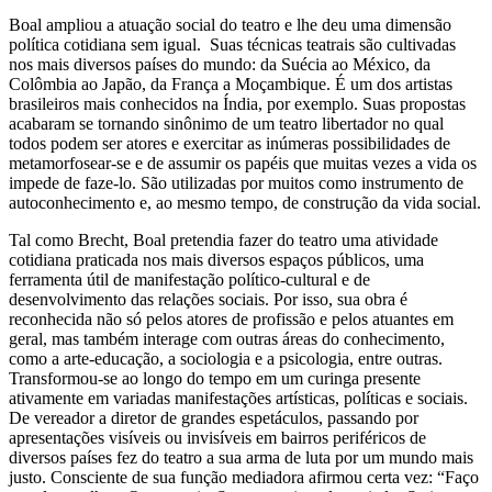
Boal ampliou a atuação social do teatro e lhe deu uma dimensão
política cotidiana sem igual. Suas técnicas teatrais são cultivadas
nos mais diversos países do mundo: da Suécia ao México, da
Colômbia ao Japão, da França a Moçambique. É um dos artistas
brasileiros mais conhecidos na Índia, por exemplo. Suas propostas
acabaram se tornando sinônimo de um teatro libertador no qual
todos podem ser atores e exercitar as inúmeras possibilidades de
metamorfosear-se e de assumir os papéis que muitas vezes a vida os
impede de faze-lo. São utilizadas por muitos como instrumento de
autoconhecimento e, ao mesmo tempo, de construção da vida social.
Tal como Brecht, Boal pretendia fazer do teatro uma atividade
cotidiana praticada nos mais diversos espaços públicos, uma
ferramenta útil de manifestação político-cultural e de
desenvolvimento das relações sociais. Por isso, sua obra é
reconhecida não só pelos atores de profissão e pelos atuantes em
geral, mas também interage com outras áreas do conhecimento,
como a arte-educação, a sociologia e a psicologia, entre outras.
Transformou-se ao longo do tempo em um curinga presente
ativamente em variadas manifestações artísticas, políticas e sociais.
De vereador a diretor de grandes espetáculos, passando por
apresentações visíveis ou invisíveis em bairros periféricos de
diversos países fez do teatro a sua arma de luta por um mundo mais
justo. Consciente de sua função mediadora afirmou certa vez: “Faço