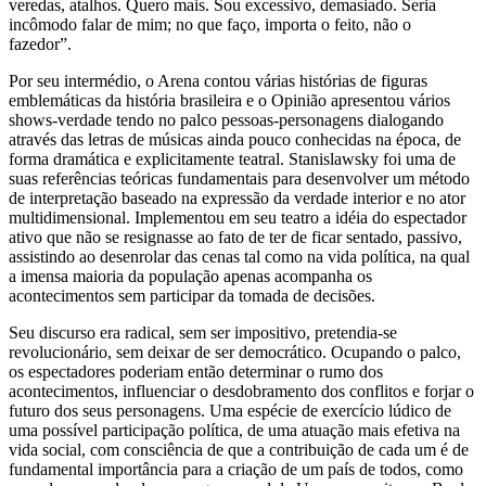
veredas, atalhos. Quero mais. Sou excessivo, demasiado. Seria
incômodo falar de mim; no que faço, importa o feito, não o
fazedor”.
Por seu intermédio, o Arena contou várias histórias de figuras
emblemáticas da história brasileira e o Opinião apresentou vários
shows-verdade tendo no palco pessoas-personagens dialogando
através das letras de músicas ainda pouco conhecidas na época, de
forma dramática e explicitamente teatral. Stanislawsky foi uma de
suas referências teóricas fundamentais para desenvolver um método
de interpretação baseado na expressão da verdade interior e no ator
multidimensional. Implementou em seu teatro a idéia do espectador
ativo que não se resignasse ao fato de ter de ficar sentado, passivo,
assistindo ao desenrolar das cenas tal como na vida política, na qual
a imensa maioria da população apenas acompanha os
acontecimentos sem participar da tomada de decisões.
Seu discurso era radical, sem ser impositivo, pretendia-se
revolucionário, sem deixar de ser democrático. Ocupando o palco,
os espectadores poderiam então determinar o rumo dos
acontecimentos, influenciar o desdobramento dos conflitos e forjar o
futuro dos seus personagens. Uma espécie de exercício lúdico de
uma possível participação política, de uma atuação mais efetiva na
vida social, com consciência de que a contribuição de cada um é de
fundamental importância para a criação de um país de todos, como