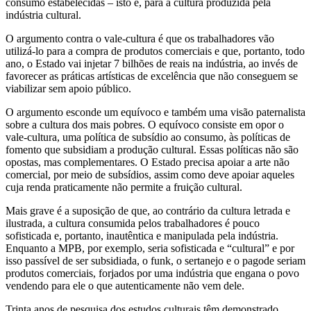
consumo estabelecidas – isto é, para a cultura produzida pela
indústria cultural.
O argumento contra o vale-cultura é que os trabalhadores vão
utilizá-lo para a compra de produtos comerciais e que, portanto, todo
ano, o Estado vai injetar 7 bilhões de reais na indústria, ao invés de
favorecer as práticas artísticas de excelência que não conseguem se
viabilizar sem apoio público.
O argumento esconde um equívoco e também uma visão paternalista
sobre a cultura dos mais pobres. O equívoco consiste em opor o
vale-cultura, uma política de subsídio ao consumo, às políticas de
fomento que subsidiam a produção cultural. Essas políticas não são
opostas, mas complementares. O Estado precisa apoiar a arte não
comercial, por meio de subsídios, assim como deve apoiar aqueles
cuja renda praticamente não permite a fruição cultural.
Mais grave é a suposição de que, ao contrário da cultura letrada e
ilustrada, a cultura consumida pelos trabalhadores é pouco
sofisticada e, portanto, inautêntica e manipulada pela indústria.
Enquanto a MPB, por exemplo, seria sofisticada e “cultural” e por
isso passível de ser subsidiada, o funk, o sertanejo e o pagode seriam
produtos comerciais, forjados por uma indústria que engana o povo
vendendo para ele o que autenticamente não vem dele.
Trinta anos de pesquisa dos estudos culturais têm demonstrado