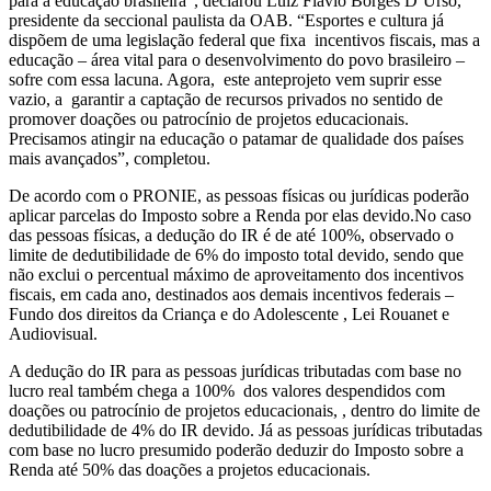
para a educação brasileira”, declarou Luiz Flávio Borges D’Urso,
presidente da seccional paulista da OAB. “Esportes e cultura já
dispõem de uma legislação federal que fixa incentivos fiscais, mas a
educação – área vital para o desenvolvimento do povo brasileiro –
sofre com essa lacuna. Agora, este anteprojeto vem suprir esse
vazio, a garantir a captação de recursos privados no sentido de
promover doações ou patrocínio de projetos educacionais.
Precisamos atingir na educação o patamar de qualidade dos países
mais avançados”, completou.
De acordo com o PRONIE, as pessoas físicas ou jurídicas poderão
aplicar parcelas do Imposto sobre a Renda por elas devido.No caso
das pessoas físicas, a dedução do IR é de até 100%, observado o
limite de dedutibilidade de 6% do imposto total devido, sendo que
não exclui o percentual máximo de aproveitamento dos incentivos
fiscais, em cada ano, destinados aos demais incentivos federais –
Fundo dos direitos da Criança e do Adolescente , Lei Rouanet e
Audiovisual.
A dedução do IR para as pessoas jurídicas tributadas com base no
lucro real também chega a 100% dos valores despendidos com
doações ou patrocínio de projetos educacionais, , dentro do limite de
dedutibilidade de 4% do IR devido. Já as pessoas jurídicas tributadas
com base no lucro presumido poderão deduzir do Imposto sobre a
Renda até 50% das doações a projetos educacionais.