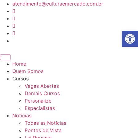
Ir
atendimento@culturaemercado.com.br
para
o
conteúdo
Abrir 
Home
Quem Somos
Cursos
Vagas Abertas
Demais Cursos
Personalize
Especialistas
Notícias
Todas as Notícias
Pontos de Vista
Lei Rouanet