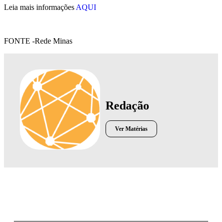
Leia mais informações
AQUI
FONTE -Rede Minas
Redação
Ver Matérias