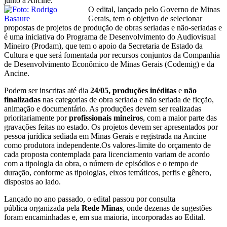
junto à Ancine.
O edital, lançado pelo Governo de Minas
Gerais, tem o objetivo de selecionar
propostas de projetos de produção de obras seriadas e não-seriadas e
é uma iniciativa do Programa de Desenvolvimento do Audiovisual
Mineiro (Prodam), que tem o apoio da Secretaria de Estado da
Cultura e que será fomentada por recursos conjuntos da Companhia
de Desenvolvimento Econômico de Minas Gerais (Codemig) e da
Ancine.
Podem ser inscritas
até dia
24/05, produções inéditas
e
não
finalizadas
nas categorias de obra seriada e não seriada de ficção,
animação e documentário. As produções devem ser realizadas
prioritariamente por
profissionais mineiros
, com a maior parte das
gravações feitas no estado. Os projetos devem ser apresentados por
pessoa jurídica sediada em Minas Gerais e registrada na Ancine
como produtora independente.Os valores-limite do orçamento de
cada proposta contemplada para licenciamento variam de acordo
com a tipologia da obra, o número de episódios e o tempo de
duração, conforme as tipologias, eixos temáticos, perfis e gênero,
dispostos ao lado.
Lançado no ano passado, o edital passou por consulta
pública organizada pela
Rede Minas
, onde dezenas de sugestões
foram encaminhadas e, em sua maioria, incorporadas ao Edital.