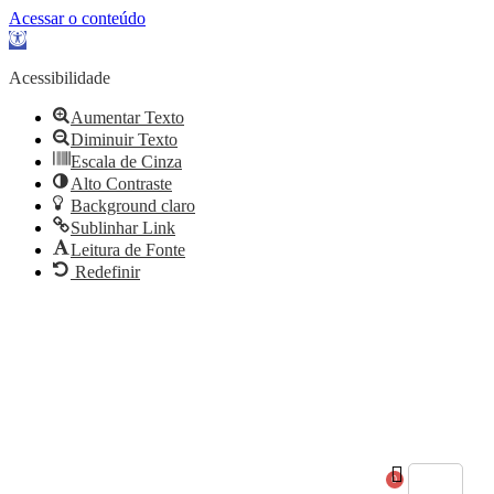
Acessar o conteúdo
Abrir
a
barra
Acessibilidade
de
ferramentas
Aumentar Texto
Diminuir Texto
Escala de Cinza
Alto Contraste
Background claro
Sublinhar Link
Leitura de Fonte
Redefinir
atendimento@culturaemercado.com.br
0