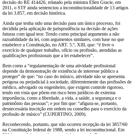
decisão do RE 414426, relatado pela ministra Ellen Gracie, em
2011, o STF ainda sentenciou a inconstitucionalidade de 13 artigos
da lei 3.857, em decisão histórica.
Ainda que tenha sido uma decisão para um único processo, foi
decidida pela aplicação de jurisprudência na decisão de ações
futuras com igual teor. Tendo como principal argumento a não
razoabilidade da lei, com argumentos similares, com base no que
estabelece a Constituição, no ART. 5.º, XIII, que: “é livre o
exercício de qualquer trabalho, ofício ou profissão, atendidas as
qualificações profissionais que a lei estabelecer”.
Bem como a “regulamentação de uma atividade profissional
depende da demonstração de existência de interesse público a
proteger” de que: “no caso do músico, atividade não se apresenta
perigosa ou prejudicial à sociedade, diferentemente das profissões de
médico, advogado ou engenheiro, que exigem controle rigoroso,
tendo em vista que põem em risco bens jurídicos de extrema
importância, como a liberdade, a vida, a saúde, a segurança e o
patrimônio das pessoas”; e por fim que: “afigura-se, portanto,
desnecessária inscrição em ordem ou conselho para o exercício da
profissão de músico” (CUPERTINO, 2009).
Reconhecendo, portanto, que não ocorreu recepção da lei 3857/60
na Constituição federal de 1988, sendo a lei inconstitucional. Em