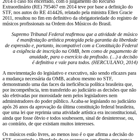
2014 o caso foi encerrado, com o julgamento do Recurso
Extraordinário (RE) 795467 em 2014 teve por base a definição do
STF, nos autos do RE 414426, relatado pela ministra Ellen Gracie
2011, resultou no fim em definitivo da obrigatoriedade do registro de
músicos profissionais na Ordem dos Músicos do Brasil.
Supremo Tribunal Federal reafirmou que a atividade de músico
é manifestação artística protegida pela garantia da liberdade
de expressão e, portanto, incompatível com a Constituição Federal
a exigência de inscrição na OMB, bem como de pagamento de
anuidade, para o exercício da profissão. (…) a decisão
é definitiva e vale para todos. (HERCULANO, 2014)
A movimentação do legislativo e executivo, não sendo eficazes para
a mudança necessária da OMB, acabou mesmo no STF,
demonstrando uma das faces da ineficiência política brasileira que,
por incompetência, tem transferido ao judiciário as decisões que não
são efetivadas por morosidade nem pelos legisladores nem
administradores do poder público. Acaba-se legislando no judiciário
após 26 anos da aprovação da última constituição federal brasileira,
que uma lei que reprimia uma atividade artística era inconstitucional,
ainda que fosse óbvio e todos soubessem, sinal de desinteresse, ou,
ao contrário, de que existiam muitos interesses.
Os músicos estão livres, ao menos isso é o que afirma a decisão do
STF, garantindo a liberdade de se expressar, um direito que nunca