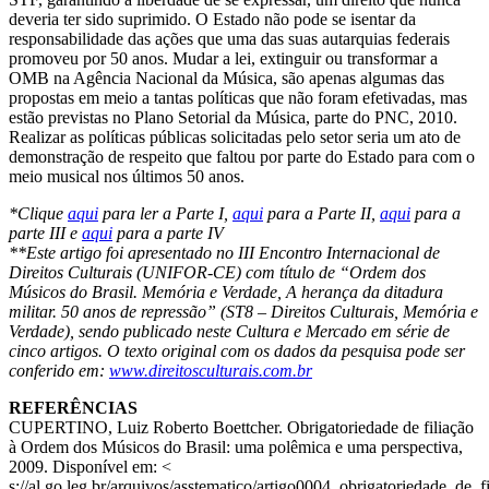
deveria ter sido suprimido. O Estado não pode se isentar da
responsabilidade das ações que uma das suas autarquias federais
promoveu por 50 anos. Mudar a lei, extinguir ou transformar a
OMB na Agência Nacional da Música, são apenas algumas das
propostas em meio a tantas políticas que não foram efetivadas, mas
estão previstas no Plano Setorial da Música, parte do PNC, 2010.
Realizar as políticas públicas solicitadas pelo setor seria um ato de
demonstração de respeito que faltou por parte do Estado para com o
meio musical nos últimos 50 anos.
*Clique
aqui
para ler a Parte I,
aqui
para a Parte II,
aqui
para a
parte III e
aqui
para a parte IV
**Este artigo foi apresentado no III Encontro Internacional de
Direitos Culturais (UNIFOR-CE) com título de “Ordem dos
Músicos do Brasil. Memória e Verdade, A herança da ditadura
militar. 50 anos de repressão” (ST8 – Direitos Culturais, Memória e
Verdade), sendo publicado neste Cultura e Mercado em série de
cinco artigos. O texto original com os dados da pesquisa pode ser
conferido em:
www.direitosculturais.com.br
REFERÊNCIAS
CUPERTINO, Luiz Roberto Boettcher. Obrigatoriedade de filiação
à Ordem dos Músicos do Brasil: uma polêmica e uma perspectiva,
2009. Disponível em: <
s://al.go.leg.br/arquivos/asstematico/artigo0004_obrigatoriedade_de