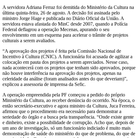
A servidora Adriana Ferraz foi demitida do Ministério da Cultura na
última quinta-feira, 26 de agosto. A decisão foi assinada pelo
ministro Jorge Hage e publicada no Diário Oficial da União. A
servidora estava afastada do MinC desde 2007, quando a Polícia
Federal deflagrou a operação Mecenas, apurando o seu
envolvimento em um esquema para acelerar o trâmite de projetos
culturais a serem avaliados.
“A aprovação dos projetos é feita pela Comissão Nacional de
Incentivo à Cultura (CNIC). A funcionária foi acusada de agilizar a
colocação em pauta dos projetos a serem apreciados. Nesse caso,
nada acontecerá com os projetos que tenham sido aprovados, porque
não houve interferência na aprovação dos projetos, apenas na
celeridade da análise (foram analisados antes do que deveriam)”,
explicou a assessoria de imprensa da Sefic.
A operação empreendida pela PF começou a pedido do próprio
Ministério da Cultura, ao receber denúncia do ocorrido. Na época, o
então secretário-executivo e agora ministro da Cultura, Juca Ferreira,
afirmou que o procedimento era necessário para demonstrar a
seriedade do órgão e a busca pela transparência. “Onde existe gente
e dinheiro, existe a possibilidade de corrupção. Acho que, depois de
um ano de investigação, só um funcionário indiciado é muito mais
demonstração de saúde do ministério do que de problema, do que de