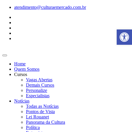
Ir
atendimento@culturaemercado.com.br
para
o
conteúdo
Abrir a
Home
Quem Somos
Cursos
Vagas Abertas
Demais Cursos
Personalize
Especialistas
Notícias
Todas as Notícias
Pontos de Vista
Lei Rouanet
Panorama da Cultura
Política