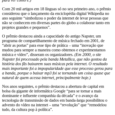
para ver como é.)
Com 20 mil artigos em 18 línguas só no seu primeiro ano, o prêmio
considerou que o lançamento da enciclopédia digital Wikipedia no
ano seguinte “simbolizou o poder da internet de levar pessoas que
não se conhecem em diversas partes do globo a colaborar tanto em
projetos grandes e pequenos”.
O prêmio destacou ainda a capacidade do antigo Napster, um
programa de compartilhamento de música fechado em 2001, de
“abrir as portas” para esse tipo de prática – uma “inovação que
mudou para sempre a maneira como obtemos e experimentamos
música e vídeo”, disseram os organizadores.
(Em 2000, o site
Napster foi processado pela banda Metallica, que não gostou da
história dos fãs baixarem suas músicas pela internet. O resultado
mais importante foi a impopularidade que esse processo gerou para
a banda, porque o baixar mp3 foi se tornando um coisa quase que
natural de quem acessa internet, principalmente hoje.)
Nos anos seguintes, o prêmio destacou a abertura de capital em
bolsa da gigante de informática Google “para se tornar a mais
dominante e influente companhia da década” e o avanço da
tecnologia de transmissão de dados em banda-larga possibilitou o
advento do vídeo na internet – uma “revolução” que “remodelou
tudo, da cultura pop à política”.