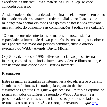
excelência na internet. Leia a matéria da BBC e veja se você
concorda com isso.
A lista, englobando “uma década dominada pela internet”, tem como
finalidade ressaltar o caráter da rede mundial como “catalisador da
mudança não apenas em todos os aspectos da nossa vida cotidiana,
mas em tudo, do comércio e as comunicações à política e a cultura”.
“O tema recorrente entre todas os marcos da nossa lista é a
capacidade da internet de deixar para trás sistemas antigos e colocar
mais poderes nas mãos das pessoas comuns”, disse o diretor-
executivo do Webby Awards, David-Michel.
O prêmio, dado desde 1996 a diversas iniciativas presentes na
internet, como sites, anúncios interativos, vídeos e filmes online, é
considerado uma espécie de “Oscar da internet”.
Premiações
Entre as maiores façanhas da internet nesta década esteve o desafio
às mídias tradicionais, ilustrado pela expansão do site de
classificados gratuito Craigslist – que “causou um frio da espinha de
jornais em todos os lugares”, segundo o Webby Awards – e a
possibilidade de empresas anunciarem seus produtos ao lado dos
resultados das buscas através do Google AdWords.
(
Clique
aqui