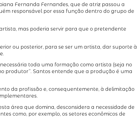
a goiana Fernanda Fernandes, que de atriz passou a
guém responsável por essa função dentro do grupo de
tista, mas poderia servir para que o pretendente
or ou posterior, para se ser um artista, dar suporte à
e.
 necessária toda uma formação como artista (seja no
mo produtor”.
Santos entende que a produção é uma
mento da profissão e, consequentemente, à delimitação
complementares.
 nesta área que domina, desconsidera a necessidade de
ntes como, por exemplo, os setores econômicos de