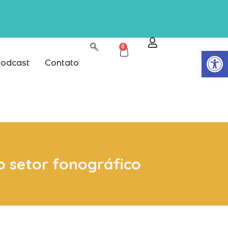
0
Abrir
odcast
Contato
 setor fonográfico