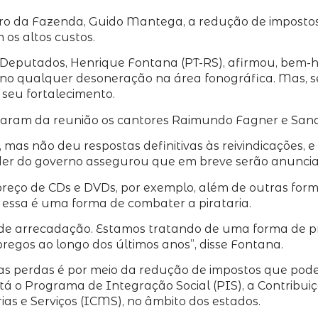
ro da Fazenda, Guido Mantega, a redução de impostos p
os altos custos.
 Deputados, Henrique Fontana (PT-RS), afirmou, bem-h
o qualquer desoneração na área fonográfica. Mas, seg
 seu fortalecimento.
iparam da reunião os cantores Raimundo Fagner e Sand
as não deu respostas definitivas às reivindicações, e 
 líder do governo assegurou que em breve serão anuncia
preço de CDs e DVDs, por exemplo, além de outras form
essa é uma forma de combater a pirataria.
 arrecadação. Estamos tratando de uma forma de prote
regos ao longo dos últimos anos”, disse Fontana.
s perdas é por meio da redução de impostos que poder
stá o
Programa de Integração Social (PIS), a Contribui
as e Serviços (ICMS)
, no âmbito dos estados.