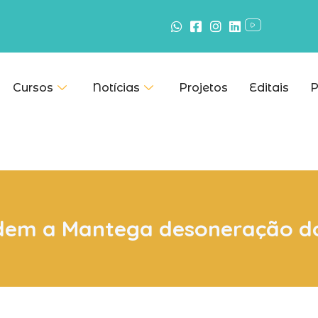
Cursos
Notícias
Projetos
Editais
P
edem a Mantega desoneração do