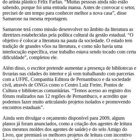
do artista plástico Félix Farfan. “Muitas pessoas ainda não estão
sabendo, porque foi uma entrada mansa. Antes de convocar o setor,
precisei de um tempo para conhecer melhor a nova casa”, disse
Samarone na mesma reportagem.
Samarone terá como missão desenvolver no âmbito da literatura as
diretrizes estabelecidas pela política cultural da gestão estadual. “O
objetivo é colocar a literatura na pauta da sociedade. O estado tem
tradição de grandes vôos na literatura, e como não havia uma
interlocução específica, esse trabalho estava sendo tocado com certa
dificuldade”, completou ele.
Além disso, o escritor pretende aumentar a presença de bibliotecas e
livrarias nas cidades do interior e já vem trabalhando com parcerias
com a UFPE, Companhia Editora de Pernambuco e da sociedade
civil, através de ONGs como o Centro Luiz Freire, Pontos de
Cultura e bibliotecas comunitárias. “Temos acesso ao registro dos
fóruns realizados nas 12 regiões de Pernambuco, e acredito que
podemos fazer muito articulando projetos isolados e promovendo
encontros estaduais”.
Ainda sem divulgar o orçamento disponível para 2009, alguns
planos já foram anunciados, como a criação dos agentes de leitura
(nos mesmos moldes dos agentes de saúde) e do selo Amigo do
Livro, que premiará os melhores projetos de leitura com incentivo