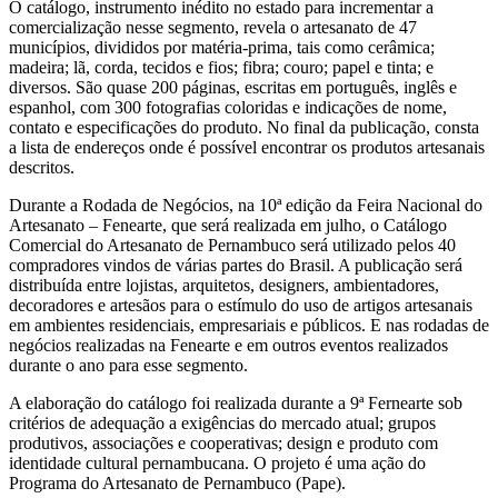
O catálogo, instrumento inédito no estado para incrementar a
comercialização nesse segmento, revela o artesanato de 47
municípios, divididos por matéria-prima, tais como cerâmica;
madeira; lã, corda, tecidos e fios; fibra; couro; papel e tinta; e
diversos. São quase 200 páginas, escritas em português, inglês e
espanhol, com 300 fotografias coloridas e indicações de nome,
contato e especificações do produto. No final da publicação, consta
a lista de endereços onde é possível encontrar os produtos artesanais
descritos.
Durante a Rodada de Negócios, na 10ª edição da Feira Nacional do
Artesanato – Fenearte, que será realizada em julho, o Catálogo
Comercial do Artesanato de Pernambuco será utilizado pelos 40
compradores vindos de várias partes do Brasil. A publicação será
distribuída entre lojistas, arquitetos, designers, ambientadores,
decoradores e artesãos para o estímulo do uso de artigos artesanais
em ambientes residenciais, empresariais e públicos. E nas rodadas de
negócios realizadas na Fenearte e em outros eventos realizados
durante o ano para esse segmento.
A elaboração do catálogo foi realizada durante a 9ª Fernearte sob
critérios de adequação a exigências do mercado atual; grupos
produtivos, associações e cooperativas; design e produto com
identidade cultural pernambucana. O projeto é uma ação do
Programa do Artesanato de Pernambuco (Pape).