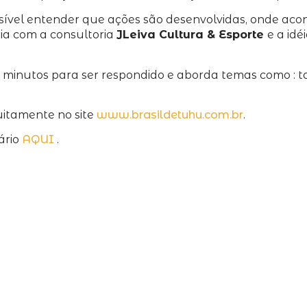
ssível entender que ações são desenvolvidas, onde acon
ia com a consultoria
JLeiva Cultura & Esporte
e a id
inutos para ser respondido e aborda temas como : tama
uitamente no site
www.brasildetuhu.com.br
.
ário
AQUI
.