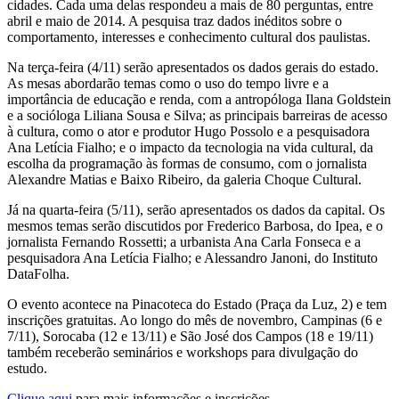
cidades. Cada uma delas respondeu a mais de 80 perguntas, entre
abril e maio de 2014. A pesquisa traz dados inéditos sobre o
comportamento, interesses e conhecimento cultural dos paulistas.
Na terça-feira (4/11) serão apresentados os dados gerais do estado.
As mesas abordarão temas como o uso do tempo livre e a
importância de educação e renda, com a antropóloga Ilana Goldstein
e a socióloga Liliana Sousa e Silva; as principais barreiras de acesso
à cultura, como o ator e produtor Hugo Possolo e a pesquisadora
Ana Letícia Fialho; e o impacto da tecnologia na vida cultural, da
escolha da programação às formas de consumo, com o jornalista
Alexandre Matias e Baixo Ribeiro, da galeria Choque Cultural.
Já na quarta-feira (5/11), serão apresentados os dados da capital. Os
mesmos temas serão discutidos por Frederico Barbosa, do Ipea, e o
jornalista Fernando Rossetti; a urbanista Ana Carla Fonseca e a
pesquisadora Ana Letícia Fialho; e Alessandro Janoni, do Instituto
DataFolha.
O evento acontece na Pinacoteca do Estado (Praça da Luz, 2) e tem
inscrições gratuitas. Ao longo do mês de novembro, Campinas (6 e
7/11), Sorocaba (12 e 13/11) e São José dos Campos (18 e 19/11)
também receberão seminários e workshops para divulgação do
estudo.
Clique aqui
para mais informações e inscrições.