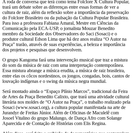
A roda de conversa que terá como tema Folclore X Cultura Popular,
trará um debate sobre as diferenças entre essas formas de ver a
cultura de raiz, além da reflexão sobre a importância da preservação
do Folclore Brasileiro ou da pulsação da Cultura Popular Brasileira.
Para isso a professora Fabiana Amaral, Mestre em Ciências da
Comunicação pela ECA-USP, o jornalista Mouzar Benedito
membro da Sociedade dos Observadores do Saci (Sosaci) e o
produtor cultural Edson Lima que há dez anos realiza “O Autor na
Praça” trarão, através de suas experiências, a beleza e importância
dos projetos e pesquisas que desenvolvem.
O grupo Kangoma fará uma intervenção musical que traz a mistura
do som da música de raiz com uma interpretação contemporânea.
Essa mistura abrange a música erudita, a música de raiz brasileira,
entre elas os côcos nordestinos, os jongos, congadas, bois, cantos de
louvação indígenas e o swing da música negra mundial.
Será montado ainda o “Espaço Plínio Marcos”, tradicional da Feira
de Artes da Praça Benedito Calixto, que trará uma atividade cultural
literária nos moldes de “O Autor na Praça”, o trabalho realizado pela
Sosaci (www.sosaci.org), a cultura popular manifestada na arte de
Jurandyr de Freitas Júnior. Além de Oficinas de Maculelê com
Josoel Vitalino do grupo Malungo, de Dança Afro com Solange
Aparecida e de Contação de Histórias com Elis Regina.