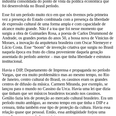
indústria consolidada do ponto de vista da política econômica que
foi desenvolvida no Brasil período.
Esse foi um período muito rico em que nós tivemos pela primeira
vez a presença do Estado combinada com a presença da liberdade
de expressão cultural de uma forma ampla e com capacidade de
alcance muito grande. Não é a toa que foi nesse momento que
surgiu a obra de Guimarães Rosa, a poesia de Carlos Drummond de
Andrade, os grandes poetas do anos 50, a bossa nova de Vinicius de
Moraes, a inovação da arquitetura brasileira com Oscar Niemeyer e
Lúcio Costa. Esse “boom” de invenção criativa que surgiu no Brasil
naquela época era fruto do clima proveniente daquela geração
assentada do período anterior – mas que tinha liberdade e estrutura
institucional.
Havia o DIP, Departamento de Imprensa e propaganda no período
Vargas, que era muito problemático mas ao mesmo tempo, no Rio
de Janeiro, centro cultural do Brasil, os cassinos eram os grandes
centros de difusão da música. Carmem Miranda, por exemplo, se
lançou para o mundo no Cassino da Urca. Havia uma lei que dizia
que tinham que ser músicos brasileiros tocando nos cassinos.
Getúlio fazia leis de proteção ao mercado cultural brasileiro. Era um
período muito ambíguo, ao mesmo tempo em que tinha o DIP e a
censura, tinha também esse tipo de proteção da cultura. Havia essa
relação quase que pessoal. Então, essa ambigüidade forjou uma