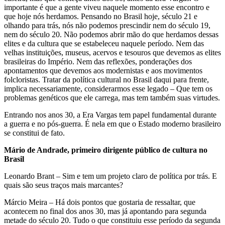
importante é que a gente viveu naquele momento esse encontro e
que hoje nós herdamos. Pensando no Brasil hoje, século 21 e
olhando para trás, nós não podemos prescindir nem do século 19,
nem do século 20. Não podemos abrir mão do que herdamos dessas
elites e da cultura que se estabeleceu naquele período. Nem das
velhas instituições, museus, acervos e tesouros que devemos as elites
brasileiras do Império. Nem das reflexões, ponderações dos
apontamentos que devemos aos modernistas e aos movimentos
folcloristas. Tratar da política cultural no Brasil daqui para frente,
implica necessariamente, considerarmos esse legado – Que tem os
problemas genéticos que ele carrega, mas tem também suas virtudes.
Entrando nos anos 30, a Era Vargas tem papel fundamental durante
a guerra e no pós-guerra. É nela em que o Estado moderno brasileiro
se constitui de fato.
Mário de Andrade, primeiro dirigente público de cultura no
Brasil
Leonardo Brant – Sim e tem um projeto claro de política por trás. E
quais são seus traços mais marcantes?
Márcio Meira – Há dois pontos que gostaria de ressaltar, que
acontecem no final dos anos 30, mas já apontando para segunda
metade do século 20. Tudo o que constituiu esse período da segunda