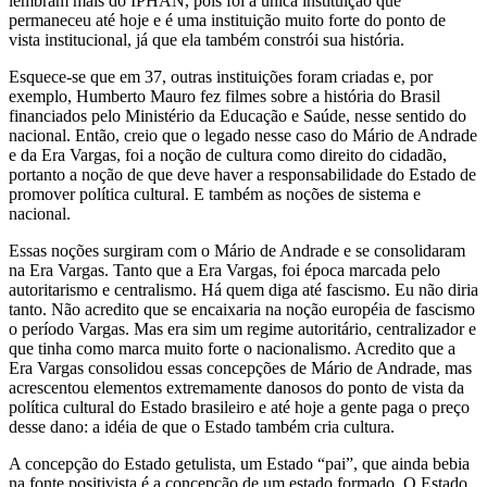
lembram mais do IPHAN, pois foi a única instituição que
permaneceu até hoje e é uma instituição muito forte do ponto de
vista institucional, já que ela também constrói sua história.
Esquece-se que em 37, outras instituições foram criadas e, por
exemplo, Humberto Mauro fez filmes sobre a história do Brasil
financiados pelo Ministério da Educação e Saúde, nesse sentido do
nacional. Então, creio que o legado nesse caso do Mário de Andrade
e da Era Vargas, foi a noção de cultura como direito do cidadão,
portanto a noção de que deve haver a responsabilidade do Estado de
promover política cultural. E também as noções de sistema e
nacional.
Essas noções surgiram com o Mário de Andrade e se consolidaram
na Era Vargas. Tanto que a Era Vargas, foi época marcada pelo
autoritarismo e centralismo. Há quem diga até fascismo. Eu não diria
tanto. Não acredito que se encaixaria na noção européia de fascismo
o período Vargas. Mas era sim um regime autoritário, centralizador e
que tinha como marca muito forte o nacionalismo. Acredito que a
Era Vargas consolidou essas concepções de Mário de Andrade, mas
acrescentou elementos extremamente danosos do ponto de vista da
política cultural do Estado brasileiro e até hoje a gente paga o preço
desse dano: a idéia de que o Estado também cria cultura.
A concepção do Estado getulista, um Estado “pai”, que ainda bebia
na fonte positivista é a concepção de um estado formado. O Estado