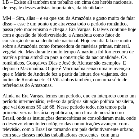
LB – Existe ali também um trabalho em cima dos heróis nacionais,
de resgate desses artistas importantes, da identidade.
MM – Sim, alías – e eu que sou da Amazônia e gosto muito de falar
disso – esse é um ponto que atravessa todo o período romântico,
passa pelo modernismo e chega a Era Vargas. E talvez continue hoje
com a questão da biodiversidade, a Amazônia como fator de
construção de uma identidade nacional. Hoje em dia fala-se muito
sobre a Amazônia como fornecedora de matérias primas, mineral,
vegetal etc. Mas durante muito tempo Amazônia foi fornecedora de
matéria prima simbólica para a construção da nacionalidade. Os
românticos, Gonçalves Dias e José de Alencar são exemplos. E
depois o Macunaíma. O que é Macunaíma senão uma reinvenção
que o Mário de Andrade fez a partir da leitura dos viajantes, dos
índios de Roraima etc. O Villa-lobos também, com uma série de
referências do Amazonas.
Ainda na Era Vargas, temos um período, que eu interpreto como um
período intermediário, reflexo da própria situação política brasileira,
que vai dos anos 50 até 68. Nesse período todo, nós temos pela
primeira vez na história republicana, um clima democrático no
Brasil, onde as instituições democráticas se consolidaram mais, onde
o desenvolvimento tecnológico das comunicações avançou com a
televisão, com o Brasil se tornando um país definitivamente urbano,
com suas classes médias trabalhadoras crescentes, com uma