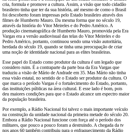
cria, formula e promove a cultura. Assim, a visão que todo cidadão
brasileiro tinha que ter da sua história, até mesmo de como o Brasil
foi descoberto foram impressas pelo Estado brasileiro através dos
filmes de Humberto Mauro. Da mesma forma que no século 19,
através da história do Vitor Meireles e do Pedro Américo. A
produção cinematográfica de Humberto Mauro, promovida pela Era
Vargas era a versão audiovisual das telas do Vitor Meireles e do
Pedro Américo, portanto, continuou sendo uma visão autoritária,
herdada do século 19, quando se tinha uma preocupação de criar
uma noção de identidade nacional para as elites brasileiras.
Esse papel do Estado como produtor da cultura é um legado que
considero ruim. É a contraparte da parte boa da Era Vargas que
traduziu a visão de Mário de Andrade em 35. Mas Mário não tinha
essa visão estatal, no sentido de o Estado ser produtor da cultura. O
que marca o período Vargas é o fortalecimento do Estado, portanto,
das instituições públicas na área cultural. E esse lado é bom, pois
deu maiores condições para que o Estado alcance um espectro maior
da população brasileira.
Por exemplo, a Rádio Nacional foi talvez o mais importante veículo
na construção da unidade nacional da primeira metade do século 20.
Embora a Rádio Nacional funcione com força até o período dos
militares, que pouco a pouco foram a destruindo. A chegada da tv
nos anos 60 também contribuiu para o enfraquecimento da Rádio