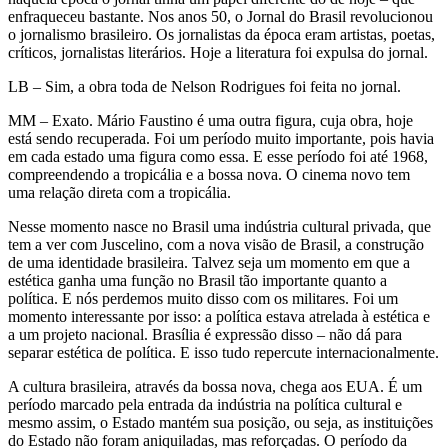
enfraqueceu bastante. Nos anos 50, o Jornal do Brasil revolucionou
o jornalismo brasileiro. Os jornalistas da época eram artistas, poetas,
críticos, jornalistas literários. Hoje a literatura foi expulsa do jornal.
LB – Sim, a obra toda de Nelson Rodrigues foi feita no jornal.
MM – Exato. Mário Faustino é uma outra figura, cuja obra, hoje
está sendo recuperada. Foi um período muito importante, pois havia
em cada estado uma figura como essa. E esse período foi até 1968,
compreendendo a tropicália e a bossa nova. O cinema novo tem
uma relação direta com a tropicália.
Nesse momento nasce no Brasil uma indústria cultural privada, que
tem a ver com Juscelino, com a nova visão de Brasil, a construção
de uma identidade brasileira. Talvez seja um momento em que a
estética ganha uma função no Brasil tão importante quanto a
política. E nós perdemos muito disso com os militares. Foi um
momento interessante por isso: a política estava atrelada à estética e
a um projeto nacional. Brasília é expressão disso – não dá para
separar estética de política. E isso tudo repercute internacionalmente.
A cultura brasileira, através da bossa nova, chega aos EUA. É um
período marcado pela entrada da indústria na política cultural e
mesmo assim, o Estado mantém sua posição, ou seja, as instituições
do Estado não foram aniquiladas, mas reforçadas. O período da