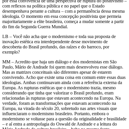
por essa convivência de uma perspectiva de ruptura do positivismo –
com reflexos na política pública e no papel que o Estado
desempenhava perante a cultura – com a permanência dessa mesma
ideologia. O momento em essa concepção positivista que permeia
majoritariamente a elite brasileira, começa a mudar somente a partir
do fim da Segunda Guerra Mundial.
LB – Você não acha que o modernismo e toda sua proposta de
inovação estética era interdependente desse movimento de
descoberta do Brasil profundo, das raízes e do barroco, por
exemplo?
MM – Acredito que haja um diálogo e dos modernistas em São
Paulo, Mário de Andrade foi quem mais desenvolveu esse diálogo.
Mas as matrizes conceituais são diferentes apesar de estarem
convivendo. Acho que existe uma coisa em comum entre essas duas
ideologias. Ambas continuavam ainda com a referência externa da
Europa. As rupturas estéticas que o modernismo trazia, mesmo
considerando que tinha que valorizar o Brasil profundo, eram
relacionadas às rupturas que estavam acontecendo na Europa. Na
verdade, foram as transformações que estavam acontecendo na
Europa, na virada do século 20, sobretudo nas artes visuais que
influenciaram o modernismo brasileiro. Portanto, embora o
modernismo se voltasse para a questão da originalidade e brasilidade
– e aí entra a antropofagia do Oswald de Andrade e a leitura do