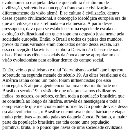
evolucionismo e aquela idéia de que cultura é sinônimo de
civilização, sobretudo a concepção francesa de civilização –
diferentemente da visão alemã. E se cultura é civilização, dentro
desse aparato civilizacional, a concepção ideológica européia era de
que a civilização mais refinada era ela mesma. A partir desse
pressuposto, dava para se estabelecer uma espécie de escala da
evolução civilizacional em que o topo era ocupado justamente pela
sociedade européia. Então, o Brasil e todos os paises dos mundos,
povos do mais variados eram colocados dentro dessa escala. Era
essa concepção Darwinista – embora Darwin não falasse de nada
disso. Foram as ciências sociais da época que se apropriaram da
visão evolucionista para aplicar dentro do campo social.
Então, veio o positivismo e o tal “darwinismo social” que imperou,
sobretudo na segunda metade do século 19. As elites brasileiras e da
América latina como um todo, foram influenciadas por essa
concepção. É aí que a gente encontra uma coisa muito forte no
Brasil do século 19: a visão de que nós precisamos civilizar os
índios, os negros, os pobres, enfim, toda a população brasileira que
se constituía ao longo da história, através da mestiçagem e toda a
complexidade que mencionei anteriormente. Do ponto de vista dessa
escala evolucionista, o Brasil se encontrava entre a barbárie e etapas
muito primitivas – usando palavras daquela época. Portanto, a maior
parte da população brasileira era tida como uma população
primitiva, bruta. E o pouco que havia de uma sociedade civilizada