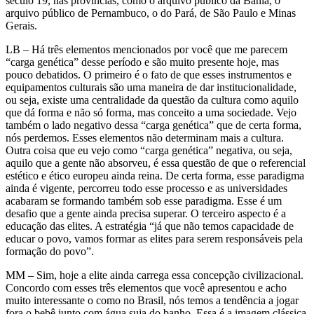
século 19, nas províncias, como o arquivo público da Bahia, o
arquivo público de Pernambuco, o do Pará, de São Paulo e Minas
Gerais.
LB – Há três elementos mencionados por você que me parecem
“carga genética” desse período e são muito presente hoje, mas
pouco debatidos. O primeiro é o fato de que esses instrumentos e
equipamentos culturais são uma maneira de dar institucionalidade,
ou seja, existe uma centralidade da questão da cultura como aquilo
que dá forma e não só forma, mas conceito a uma sociedade. Vejo
também o lado negativo dessa “carga genética” que de certa forma,
nós perdemos. Esses elementos não determinam mais a cultura.
Outra coisa que eu vejo como “carga genética” negativa, ou seja,
aquilo que a gente não absorveu, é essa questão de que o referencial
estético e ético europeu ainda reina. De certa forma, esse paradigma
ainda é vigente, percorreu todo esse processo e as universidades
acabaram se formando também sob esse paradigma. Esse é um
desafio que a gente ainda precisa superar. O terceiro aspecto é a
educação das elites. A estratégia “já que não temos capacidade de
educar o povo, vamos formar as elites para serem responsáveis pela
formação do povo”.
MM – Sim, hoje a elite ainda carrega essa concepção civilizacional.
Concordo com esses três elementos que você apresentou e acho
muito interessante o como no Brasil, nós temos a tendência a jogar
fora o bebê junto com água suja do banho. Essa é a imagem clássica