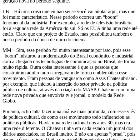
geração nova no período seguinte.
LB – Há uma coisa que eu não sei se você vai anotar aqui, mas que
foi muito característico. Nesse período ocorreu um “boom”
fenomenal da indústria. Por exemplo, a rede de televisão brasileira
foi a segunda rede da América do sul. Só os EUA tinha uma rede até
então. Claro que era projeto de Estado, mas possibilitou também o
nosso período da época de ouro do cinema.
MM – Sim, esse período foi muito interessante por isso, pois esse
“boom” misturou a modernização do Brasil econômico e industrial
com a chegada das tecnologias de comunicação no Brasil, de forma
muito rápida. Outra coisa interessante é que as pessoas que
construíram aquilo tudo carregavam de forma emblemática esse
movimento. Eram pessoas de vanguarda como Assis Chateaubriand,
por exemplo, que iniciou a inserção do setor privado na política
pública de cultura, através da criação do MASP. Chateau criou uma
rede nova privada que envolvia tv e jornal, o modelo da Rede
Globo.
Portanto, acho falta fazer uma análise mais profunda, com esse viés
de política cultural, de como esse movimento todo influenciou as
políticas públicas. Havia uma rede nacional nos anos 30, mas era
uma rede diferente. O Chateau tinha em cada estado um jornal dos
diários associados, no Brasil inteiro. E não era apenas “jornal”, pois
naquela época o jornal tinha um papel diferente do de hoje – que