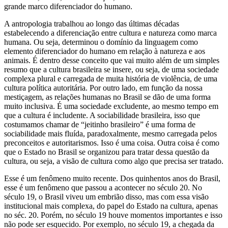
grande marco diferenciador do humano.
A antropologia trabalhou ao longo das últimas décadas
estabelecendo a diferenciação entre cultura e natureza como marca
humana. Ou seja, determinou o domínio da linguagem como
elemento diferenciador do humano em relação à natureza e aos
animais. É dentro desse conceito que vai muito além de um simples
resumo que a cultura brasileira se insere, ou seja, de uma sociedade
complexa plural e carregada de muita história de violência, de uma
cultura política autoritária. Por outro lado, em função da nossa
mestiçagem, as relações humanas no Brasil se dão de uma forma
muito inclusiva. É uma sociedade excludente, ao mesmo tempo em
que a cultura é includente. A sociabilidade brasileira, isso que
costumamos chamar de “jeitinho brasileiro” é uma forma de
sociabilidade mais fluída, paradoxalmente, mesmo carregada pelos
preconceitos e autoritarismos. Isso é uma coisa. Outra coisa é como
que o Estado no Brasil se organizou para tratar dessa questão da
cultura, ou seja, a visão de cultura como algo que precisa ser tratado.
Esse é um fenômeno muito recente. Dos quinhentos anos do Brasil,
esse é um fenômeno que passou a acontecer no século 20. No
século 19, o Brasil viveu um embrião disso, mas com essa visão
institucional mais complexa, do papel do Estado na cultura, apenas
no séc. 20. Porém, no século 19 houve momentos importantes e isso
não pode ser esquecido. Por exemplo, no século 19, a chegada da