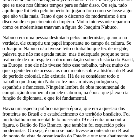
que se usou nos últimos tempos para se falar disso. Ou seja, tudo
aquilo que foi feito pelo império foi jogado fora como se fosse algo
que não valia mais. Tanto é que o discurso do modernismo é um
discurso de esquecimento do Império. Muito interessante reparar o
como os modernistas tratavam a figura do Joaquim Nabuco.
Nabuco era uma pessoa destratada pelos modernistas, quando na
verdade, ele cumpriu um papel importante no campo da cultura. Se
o Joaquim Nabuco não tivesse feito o trabalho que fez de resgate,
palavra que não me agrada muito, mas é adequada porque se trata
realmente de um resgate da documentação sobre a história do Brasil,
na Europa, e se ele não tivesse feito esse trabalho, talvez muito do
que a gente tem de acesso aos documentos sobre a história do Brasil
do período colonial, não existiria. Há de se considerar todo o
trabalho que Joaquim Nabuco fez nos arquivos portugueses,
espanhóis e franceses. Ninguém lembra da obra monumental de
compilação documental que ele elaborou, na época que já exercia
função de diplomata, e que foi fundamental.
Havia um aspecto político naquela época, que era a questão das
fronteiras no Brasil e o estabelecimento do território brasileiro. Foi
um trabalho monumental feito no século 19 e aí entra uma outra
figura, o Barão do Rio Branco, que também foi esquecido pelos
modernistas. Ou seja, é como se nada tivesse acontecido no Brasil
do ponto de vista da organização do Estado e que tem abatimento na