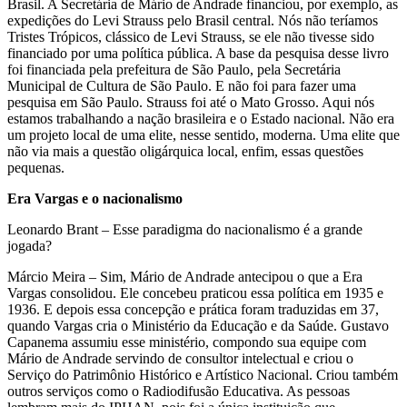
Brasil. A Secretária de Mário de Andrade financiou, por exemplo, as
expedições do Levi Strauss pelo Brasil central. Nós não teríamos
Tristes Trópicos, clássico de Levi Strauss, se ele não tivesse sido
financiado por uma política pública. A base da pesquisa desse livro
foi financiada pela prefeitura de São Paulo, pela Secretária
Municipal de Cultura de São Paulo. E não foi para fazer uma
pesquisa em São Paulo. Strauss foi até o Mato Grosso. Aqui nós
estamos trabalhando a nação brasileira e o Estado nacional. Não era
um projeto local de uma elite, nesse sentido, moderna. Uma elite que
não via mais a questão oligárquica local, enfim, essas questões
pequenas.
Era Vargas e o nacionalismo
Leonardo Brant – Esse paradigma do nacionalismo é a grande
jogada?
Márcio Meira – Sim, Mário de Andrade antecipou o que a Era
Vargas consolidou. Ele concebeu praticou essa política em 1935 e
1936. E depois essa concepção e prática foram traduzidas em 37,
quando Vargas cria o Ministério da Educação e da Saúde. Gustavo
Capanema assumiu esse ministério, compondo sua equipe com
Mário de Andrade servindo de consultor intelectual e criou o
Serviço do Patrimônio Histórico e Artístico Nacional. Criou também
outros serviços como o Radiodifusão Educativa. As pessoas