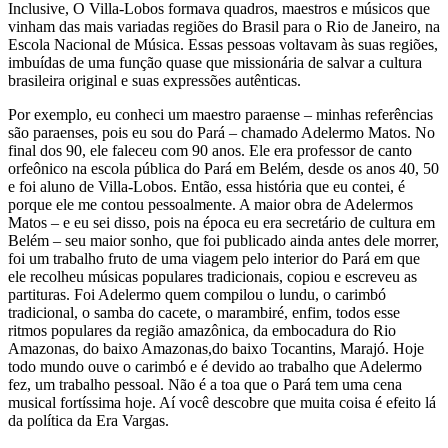
Inclusive, O Villa-Lobos formava quadros, maestros e músicos que
vinham das mais variadas regiões do Brasil para o Rio de Janeiro, na
Escola Nacional de Música. Essas pessoas voltavam às suas regiões,
imbuídas de uma função quase que missionária de salvar a cultura
brasileira original e suas expressões autênticas.
Por exemplo, eu conheci um maestro paraense – minhas referências
são paraenses, pois eu sou do Pará – chamado Adelermo Matos. No
final dos 90, ele faleceu com 90 anos. Ele era professor de canto
orfeônico na escola pública do Pará em Belém, desde os anos 40, 50
e foi aluno de Villa-Lobos. Então, essa história que eu contei, é
porque ele me contou pessoalmente. A maior obra de Adelermos
Matos – e eu sei disso, pois na época eu era secretário de cultura em
Belém – seu maior sonho, que foi publicado ainda antes dele morrer,
foi um trabalho fruto de uma viagem pelo interior do Pará em que
ele recolheu músicas populares tradicionais, copiou e escreveu as
partituras. Foi Adelermo quem compilou o lundu, o carimbó
tradicional, o samba do cacete, o marambiré, enfim, todos esse
ritmos populares da região amazônica, da embocadura do Rio
Amazonas, do baixo Amazonas,do baixo Tocantins, Marajó. Hoje
todo mundo ouve o carimbó e é devido ao trabalho que Adelermo
fez, um trabalho pessoal. Não é a toa que o Pará tem uma cena
musical fortíssima hoje. Aí você descobre que muita coisa é efeito lá
da política da Era Vargas.