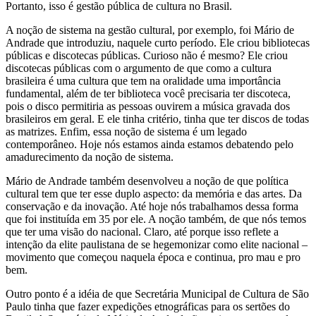
Portanto, isso é gestão pública de cultura no Brasil.
A noção de sistema na gestão cultural, por exemplo, foi Mário de
Andrade que introduziu, naquele curto período. Ele criou bibliotecas
públicas e discotecas públicas. Curioso não é mesmo? Ele criou
discotecas públicas com o argumento de que como a cultura
brasileira é uma cultura que tem na oralidade uma importância
fundamental, além de ter biblioteca você precisaria ter discoteca,
pois o disco permitiria as pessoas ouvirem a música gravada dos
brasileiros em geral. E ele tinha critério, tinha que ter discos de todas
as matrizes. Enfim, essa noção de sistema é um legado
contemporâneo. Hoje nós estamos ainda estamos debatendo pelo
amadurecimento da noção de sistema.
Mário de Andrade também desenvolveu a noção de que política
cultural tem que ter esse duplo aspecto: da memória e das artes. Da
conservação e da inovação. Até hoje nós trabalhamos dessa forma
que foi instituída em 35 por ele. A noção também, de que nós temos
que ter uma visão do nacional. Claro, até porque isso reflete a
intenção da elite paulistana de se hegemonizar como elite nacional –
movimento que começou naquela época e continua, pro mau e pro
bem.
Outro ponto é a idéia de que Secretária Municipal de Cultura de São
Paulo tinha que fazer expedições etnográficas para os sertões do