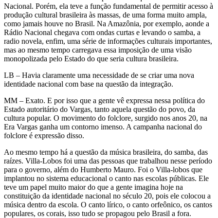
Nacional. Porém, ela teve a função fundamental de permitir acesso à
produção cultural brasileira às massas, de uma forma muito ampla,
como jamais houve no Brasil. Na Amazônia, por exemplo, aonde a
Rádio Nacional chegava com ondas curtas e levando o samba, a
radio novela, enfim, uma série de informações culturais importantes,
mas ao mesmo tempo carregava essa imposição de uma visão
monopolizada pelo Estado do que seria cultura brasileira.
LB – Havia claramente uma necessidade de se criar uma nova
identidade nacional com base na questão da integração.
MM – Exato. E por isso que a gente vê expressa nessa política do
Estado autoritário do Vargas, tanto aquela questão do povo, da
cultura popular. O movimento do folclore, surgido nos anos 20, na
Era Vargas ganha um contorno imenso. A campanha nacional do
folclore é expressão disso.
Ao mesmo tempo há a questão da música brasileira, do samba, das
raízes. Villa-Lobos foi uma das pessoas que trabalhou nesse período
para o governo, além do Humberto Mauro. Foi o Villa-lobos que
implantou no sistema educacional o canto nas escolas públicas. Ele
teve um papel muito maior do que a gente imagina hoje na
constituição da identidade nacional no século 20, pois ele colocou a
música dentro da escola. O canto lírico, o canto orfeônico, os cantos
populares, os corais, isso tudo se propagou pelo Brasil a fora.