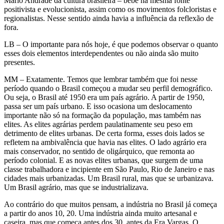
Mário Andrade da cultura brasileira – bebe na mesma fonte
positivista e evolucionista, assim como os movimentos folcloristas e
regionalistas. Nesse sentido ainda havia a influência da reflexão de
fora.
LB – O importante para nós hoje, é que podemos observar o quanto
esses dois elementos interdependentes ou não ainda são muito
presentes.
MM – Exatamente. Temos que lembrar também que foi nesse
período quando o Brasil começou a mudar seu perfil demográfico.
Ou seja, o Brasil até 1950 era um país agrário. A partir de 1950,
passa ser um país urbano. E isso ocasiona um deslocamento
importante não só na formação da população, mas também nas
elites. As elites agrárias perdem paulatinamente seu peso em
detrimento de elites urbanas. De certa forma, esses dois lados se
refletem na ambivalência que havia nas elites. O lado agrário era
mais conservador, no sentido de oligárquico, que remonta ao
período colonial. E as novas elites urbanas, que surgem de uma
classe trabalhadora e incipiente em São Paulo, Rio de Janeiro e nas
cidades mais urbanizadas. Um Brasil rural, mas que se urbanizava.
Um Brasil agrário, mas que se industrializava.
Ao contrário do que muitos pensam, a indústria no Brasil já começa
a partir do anos 10, 20. Uma indústria ainda muito artesanal e
caseira, mas que começa antes dos 30, antes da Era Vargas. O