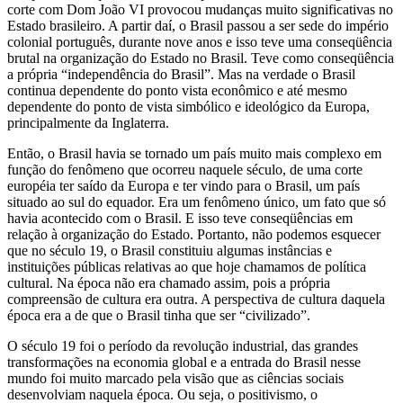
corte com Dom João VI provocou mudanças muito significativas no
Estado brasileiro. A partir daí, o Brasil passou a ser sede do império
colonial português, durante nove anos e isso teve uma conseqüência
brutal na organização do Estado no Brasil. Teve como conseqüência
a própria “independência do Brasil”. Mas na verdade o Brasil
continua dependente do ponto vista econômico e até mesmo
dependente do ponto de vista simbólico e ideológico da Europa,
principalmente da Inglaterra.
Então, o Brasil havia se tornado um país muito mais complexo em
função do fenômeno que ocorreu naquele século, de uma corte
européia ter saído da Europa e ter vindo para o Brasil, um país
situado ao sul do equador. Era um fenômeno único, um fato que só
havia acontecido com o Brasil. E isso teve conseqüências em
relação à organização do Estado. Portanto, não podemos esquecer
que no século 19, o Brasil constituiu algumas instâncias e
instituições públicas relativas ao que hoje chamamos de política
cultural. Na época não era chamado assim, pois a própria
compreensão de cultura era outra. A perspectiva de cultura daquela
época era a de que o Brasil tinha que ser “civilizado”.
O século 19 foi o período da revolução industrial, das grandes
transformações na economia global e a entrada do Brasil nesse
mundo foi muito marcado pela visão que as ciências sociais
desenvolviam naquela época. Ou seja, o positivismo, o