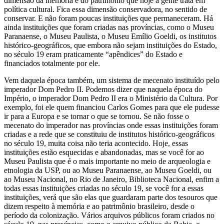
dimensão da memória e do patrimônio que hoje a gente trata em
política cultural. Fica essa dimensão conservadora, no sentido de
conservar. E não foram poucas instituições que permaneceram. Há
ainda instituições que foram criadas nas províncias, como o Museu
Paranaense, o Museu Paulista, o Museu Emílio Goeldi, os institutos
histórico-geográficos, que embora não sejam instituições do Estado,
no século 19 eram praticamente “apêndices” do Estado e
financiados totalmente por ele.
Vem daquela época também, um sistema de mecenato instituído pelo
imperador Dom Pedro II. Podemos dizer que naquela época do
Império, o imperador Dom Pedro II era o Ministério da Cultura. Por
exemplo, foi ele quem financiou Carlos Gomes para que ele pudesse
ir para a Europa e se tornar o que se tornou. Se não fosse o
mecenato do imperador nas províncias onde essas instituições foram
criadas e a rede que se constituiu de institutos histórico-geográficos
no século 19, muita coisa não teria acontecido. Hoje, essas
instituições estão esquecidas e abandonadas, mas se você for ao
Museu Paulista que é o mais importante no meio de arqueologia e
etnologia da USP, ou ao Museu Paranaense, ao Museu Goeldi, ou
ao Museu Nacional, no Rio de Janeiro, Biblioteca Nacional, enfim a
todas essas instituições criadas no século 19, se você for a essas
instituições, verá que são elas que guardaram parte dos tesouros que
dizem respeito à memória e ao patrimônio brasileiro, desde o
período da colonização. Vários arquivos públicos foram criados no