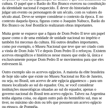
cultura. O papel que o Barão do Rio Branco exerceu na constituição
da identidade nacional é esquecido. É dever do historiador não
julgar um evento ou personagem de um século, com os valores do
século atual. Deve-se sempre considerar o contexto da época. E no
contexto daquela época, figuras como o Joaquim Nabuco, Barão do
Rio Branco ou José Bonifácio realizaram obras importantes.
Muita gente se esquece que a figura de Dom Pedro II teve um papel
quase como o de uma entidade de unidade nacional no império e
também foi mecenas da cultura. Há outros detalhes importantes,
como por exemplo, o Museu Nacional que teve que ser criado com
a vinda de Dom João VI e depois Dom Pedro II o reforçou. Existem
acervos etnográficos e históricos nesse museu que estão lá, única e
exclusivamente porque Dom Pedro II se movimentou para que eles
estivessem lá.
Outro exemplo são os acervos egípcios. A maioria da elite brasileira
de hoje não sabe que existe no Museu Nacional no Rio de Janeiro,
ou seja, no Brasil, um acervo de arte egípcia gigantesco – para um
museu localizado ao sul do equador. Ora, se você considerar
instituições museológicas situadas ao sul do equador, apenas o
governo nacional do Brasil tem acervo egípcio. Talvez na Argentina
tenha alguma coisa, ou algum outro país do hemisfério sul, mas se
tiver, no máximo são dois ou três que possuem um acervo egípcio
ou etrusco, de Pompéia.