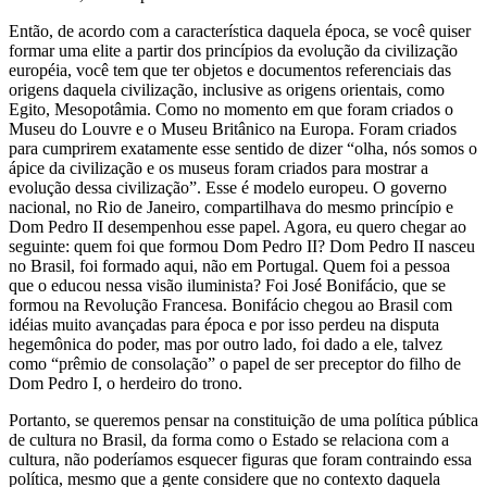
Então, de acordo com a característica daquela época, se você quiser
formar uma elite a partir dos princípios da evolução da civilização
européia, você tem que ter objetos e documentos referenciais das
origens daquela civilização, inclusive as origens orientais, como
Egito, Mesopotâmia. Como no momento em que foram criados o
Museu do Louvre e o Museu Britânico na Europa. Foram criados
para cumprirem exatamente esse sentido de dizer “olha, nós somos o
ápice da civilização e os museus foram criados para mostrar a
evolução dessa civilização”. Esse é modelo europeu. O governo
nacional, no Rio de Janeiro, compartilhava do mesmo princípio e
Dom Pedro II desempenhou esse papel. Agora, eu quero chegar ao
seguinte: quem foi que formou Dom Pedro II? Dom Pedro II nasceu
no Brasil, foi formado aqui, não em Portugal. Quem foi a pessoa
que o educou nessa visão iluminista? Foi José Bonifácio, que se
formou na Revolução Francesa. Bonifácio chegou ao Brasil com
idéias muito avançadas para época e por isso perdeu na disputa
hegemônica do poder, mas por outro lado, foi dado a ele, talvez
como “prêmio de consolação” o papel de ser preceptor do filho de
Dom Pedro I, o herdeiro do trono.
Portanto, se queremos pensar na constituição de uma política pública
de cultura no Brasil, da forma como o Estado se relaciona com a
cultura, não poderíamos esquecer figuras que foram contraindo essa
política, mesmo que a gente considere que no contexto daquela