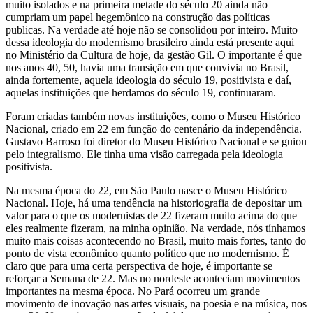
muito isolados e na primeira metade do século 20 ainda não
cumpriam um papel hegemônico na construção das políticas
publicas. Na verdade até hoje não se consolidou por inteiro. Muito
dessa ideologia do modernismo brasileiro ainda está presente aqui
no Ministério da Cultura de hoje, da gestão Gil. O importante é que
nos anos 40, 50, havia uma transição em que convivia no Brasil,
ainda fortemente, aquela ideologia do século 19, positivista e daí,
aquelas instituições que herdamos do século 19, continuaram.
Foram criadas também novas instituições, como o Museu Histórico
Nacional, criado em 22 em função do centenário da independência.
Gustavo Barroso foi diretor do Museu Histórico Nacional e se guiou
pelo integralismo. Ele tinha uma visão carregada pela ideologia
positivista.
Na mesma época do 22, em São Paulo nasce o Museu Histórico
Nacional. Hoje, há uma tendência na historiografia de depositar um
valor para o que os modernistas de 22 fizeram muito acima do que
eles realmente fizeram, na minha opinião. Na verdade, nós tínhamos
muito mais coisas acontecendo no Brasil, muito mais fortes, tanto do
ponto de vista econômico quanto político que no modernismo. É
claro que para uma certa perspectiva de hoje, é importante se
reforçar a Semana de 22. Mas no nordeste aconteciam movimentos
importantes na mesma época. No Pará ocorreu um grande
movimento de inovação nas artes visuais, na poesia e na música, nos