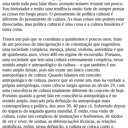
uma tarde toda para falar disso, portanto tentarei resumir um pouco.
Sou historiador e tenho uma tendência muito forte de sempre pensar
as coisas em longo prazo. O pensamento de política cultural é
diferente do pensamento de cultura. As duas coisas não podem estar
dissociadas, mas política cultural é uma coisa e a cultura brasileira é
outra coisa.
Temos um país que se constituiu a quinhentos e poucos anos, fruto
de um processo de miscigenação e de colonização que engendrou
uma sociedade complexa, mestiça, plural, violenta, autoritária e que
de quinhentos anos, viveu 400 em regime de escravidão. Portanto,
uma sociedade que tem uma cultura extremamente complexa, nesse
sentido amplo e antropológico da cultura – o que também é um
outro amplo debate, pois não existe um único conceito
antropológico de cultura. Quando falamos em conceito
antropológico de cultura, parece que só existe um, mas na verdade a
própria antropologia, como ciência surgiu apenas no século 19, com
uma consciência de cultura totalmente diferente do conceito de hoje.
Portanto quando a gente fala em consciência antropológica é no
sentido amplo, marcado pela definição da antropologia mais
contemporânea e política, dos anos 30, 40 para cá. Sobretudo depois
do impacto da segunda guerra mundial. É então, essa visão de
cultura, como um complexo de instituições e fenômenos, de modos
de ver e viver, de sonhar, as diferenciações técnicas, as relações
simbólicas, enfim, nessa definição, a cultura se coloca como o