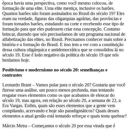
época havia uma perspectiva, como você mesmo colocou, de
formação de uma elite. Uma elite mestiça, inclusive os barões.
Quantos barões não foram assinalados no Brasil do século 19? Eles
eram na verdade, figuras das oligarquias agrárias, das províncias e
foram tornados barões, estudando na corte e recebendo esse tipo de
formação para que eles pudessem criar essa concepção. Costumo
brincar, dizendo que nós precisaríamos de um programa nacional de
alfabetização das elites, no Brasil. Precisamos conhecer mais sobre a
história e a formação do Brasil. E isso tem a ver com a constituição
dessa cultura oligárquica e antidemocrática que se consolidou lá no
século 19. Esse é lodo negativo da política do século 19 que nós
herdamos hoje.
Positivismo e modernismo no século 20: semelhanças e
contrastes
Leonardo Brant – Vamos pular para o século 20? Gostaria que você
fizesse uma análise, um pouco menos profunda, mas tentando
resgatar esses elementos como os que acabamos de elencar do
século 19, mas agora, em relação ao século 20, a semana de 22, a
Era Vargas. Enfim, quais são esses elementos que a gente vem
compilando, acervando e hoje são paradigmáticos? Quais desses
elementos a atual gestão está tentando reforçar e quais tenta quebrar?
Márcio Meira – Começamos o século 20 por essa virada que é