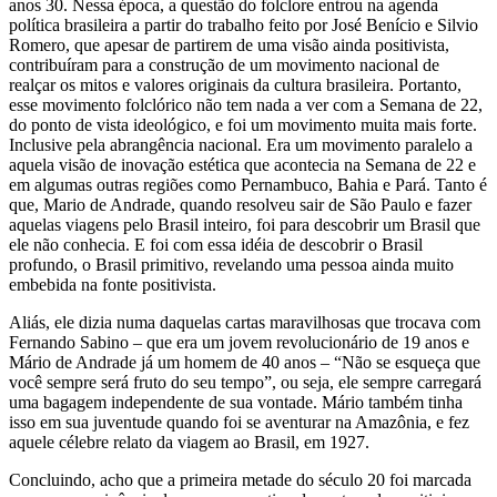
anos 30. Nessa época, a questão do folclore entrou na agenda
política brasileira a partir do trabalho feito por José Benício e Silvio
Romero, que apesar de partirem de uma visão ainda positivista,
contribuíram para a construção de um movimento nacional de
realçar os mitos e valores originais da cultura brasileira. Portanto,
esse movimento folclórico não tem nada a ver com a Semana de 22,
do ponto de vista ideológico, e foi um movimento muita mais forte.
Inclusive pela abrangência nacional. Era um movimento paralelo a
aquela visão de inovação estética que acontecia na Semana de 22 e
em algumas outras regiões como Pernambuco, Bahia e Pará. Tanto é
que, Mario de Andrade, quando resolveu sair de São Paulo e fazer
aquelas viagens pelo Brasil inteiro, foi para descobrir um Brasil que
ele não conhecia. E foi com essa idéia de descobrir o Brasil
profundo, o Brasil primitivo, revelando uma pessoa ainda muito
embebida na fonte positivista.
Aliás, ele dizia numa daquelas cartas maravilhosas que trocava com
Fernando Sabino – que era um jovem revolucionário de 19 anos e
Mário de Andrade já um homem de 40 anos – “Não se esqueça que
você sempre será fruto do seu tempo”, ou seja, ele sempre carregará
uma bagagem independente de sua vontade. Mário também tinha
isso em sua juventude quando foi se aventurar na Amazônia, e fez
aquele célebre relato da viagem ao Brasil, em 1927.
Concluindo, acho que a primeira metade do século 20 foi marcada