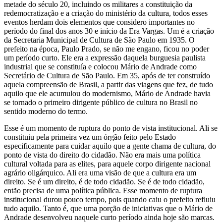
metade do século 20, incluindo os militares a constituição da
redemocratização e a criação do ministério da cultura, todos esses
eventos herdam dois elementos que considero importantes no
período do final dos anos 30 e início da Era Vargas. Um é a criação
da Secretaria Municipal de Cultura de São Paulo em 1935. O
prefeito na época, Paulo Prado, se não me engano, ficou no poder
um período curto. Ele era a expressão daquela burguesia paulista
industrial que se constituía e colocou Mário de Andrade como
Secretário de Cultura de São Paulo. Em 35, após de ter construído
aquela compreensão de Brasil, a partir das viagens que fez, de tudo
aquilo que ele acumulou do modernismo, Mário de Andrade havia
se tornado o primeiro dirigente público de cultura no Brasil no
sentido moderno do termo.
Esse é um momento de ruptura do ponto de vista institucional. Ali se
constituiu pela primeira vez um órgão feito pelo Estado
especificamente para cuidar aquilo que a gente chama de cultura, do
ponto de vista do direito do cidadão. Não era mais uma política
cultural voltada para as elites, para aquele corpo dirigente nacional
agrário oligárquico. Ali era uma visão de que a cultura era um
direito. Se é um direito, é de todo cidadão. Se é de todo cidadão,
então precisa de uma política pública. Esse momento de ruptura
institucional durou pouco tempo, pois quando caiu o prefeito refluiu
tudo aquilo. Tanto é, que uma porção de iniciativas que o Mário de
Andrade desenvolveu naquele curto período ainda hoje são marcas.