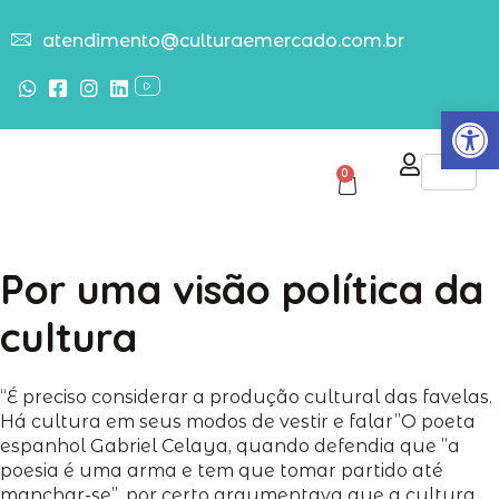
atendimento@culturaemercado.com.br
Abrir
0
Por uma visão política da
cultura
“É preciso considerar a produção cultural das favelas.
Há cultura em seus modos de vestir e falar”
O poeta
espanhol Gabriel Celaya, quando defendia que ”a
poesia é uma arma e tem que tomar partido até
manchar-se”, por certo argumentava que a cultura,