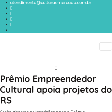
Ir
atendimento@culturaemercado.com.br
para
o
conteúdo
R$
0,00
0
CARRINHO
Prêmio Empreendedor
Cultural apoia projetos do
RS