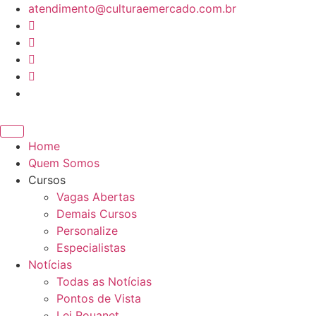
Ir
atendimento@culturaemercado.com.br
para
o
conteúdo
Home
Quem Somos
Cursos
Vagas Abertas
Demais Cursos
Personalize
Especialistas
Notícias
Todas as Notícias
Pontos de Vista
Lei Rouanet