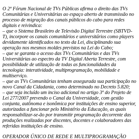
O 2º Fórum Nacional de TVs Públicas afirma o direito das TVs
Comunitárias e Universitárias ao espaço aberto de transmissão no
processo de migração dos canais públicos do cabo para redes
digitais e reivindica:
– que o Sistema Brasileiro de Televisão Digital Terrestre (SBTVD-
T), incorpore os canais comunitários e universitários como players
devidamente identificados no texto da Lei, disciplinando sua
operação nos mesmos moldes previstos na Lei do Cabo;
– que se garanta o acesso das TVs Comunitárias e das TVs
Universitárias ao espectro da TV Digital Aberta Terrestre, com
possibilidade de utilização de todas as funcionalidades da
tecnologia: interatividade, multiprogramação, mobilidade e
multiserviço.
– que as TVs Comunitárias tenham assegurada sua participação no
novo Canal da Cidadania, como determinado no Decreto 5.820;
– que seja incluído um inciso adicional no artigo 3º do Projeto de
Lei 277/2007 prevendo o Canal da Universidade, com gestão
conjunta, autônoma e isonômica por instituições de ensino superior,
autorizadas a funcionar pelo Ministério da Educação, as quais
responsabilizar-se-ão por transmitir programação decorrente das
produções realizadas por discentes, docentes e colaboradores das
referidas instituições de ensino.
OPERADOR ÚNICO DE REDE E MULTIPROGRAMAÇÃO