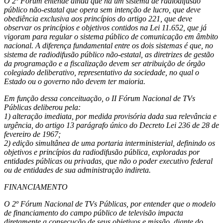
O 2º Fórum entende ainda que há um sistema de radiodifusão
público não-estatal que opera sem intenção de lucro, que deve
obediência exclusiva aos princípios do artigo 221, que deve
observar os princípios e objetivos contidos na Lei 11.652, que já
vigoram para regular o sistema público de comunicação em âmbito
nacional. A diferença fundamental entre os dois sistemas é que, no
sistema de radiodifusão público não-estatal, as diretrizes de gestão
da programação e a fiscalização devem ser atribuição de órgão
colegiado deliberativo, representativo da sociedade, no qual o
Estado ou o governo não devem ter maioria.
Em função dessa conceituação, o II Fórum Nacional de TVs
Públicas deliberou pela:
1) alteração imediata, por medida provisória dada sua relevância e
urgência, do artigo 13 parágrafo único do Decreto Lei 236 de 28 de
fevereiro de 1967;
2) edição simultânea de uma portaria interministerial, definindo os
objetivos e princípios da radiodifusão pública, exploradas por
entidades públicas ou privadas, que não o poder executivo federal
ou de entidades de sua administração indireta.
FINANCIAMENTO
O 2º Fórum Nacional de TVs Públicas, por entender que o modelo
de financiamento do campo público de televisão impacta
diretamente a consecução de seus objetivos e missão, diante do