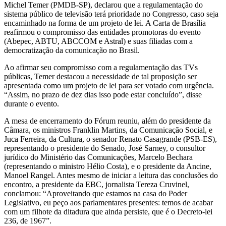
Michel Temer (PMDB-SP), declarou que a regulamentação do
sistema público de televisão terá prioridade no Congresso, caso seja
encaminhado na forma de um projeto de lei. A Carta de Brasília
reafirmou o compromisso das entidades promotoras do evento
(Abepec, ABTU, ABCCOM e Astral) e suas filiadas com a
democratização da comunicação no Brasil.
Ao afirmar seu compromisso com a regulamentação das TVs
públicas, Temer destacou a necessidade de tal proposição ser
apresentada como um projeto de lei para ser votado com urgência.
“Assim, no prazo de dez dias isso pode estar concluído”, disse
durante o evento.
A mesa de encerramento do Fórum reuniu, além do presidente da
Câmara, os ministros Franklin Martins, da Comunicação Social, e
Juca Ferreira, da Cultura, o senador Renato Casagrande (PSB-ES),
representando o presidente do Senado, José Sarney, o consultor
jurídico do Ministério das Comunicações, Marcelo Bechara
(representando o ministro Hélio Costa), e o presidente da Ancine,
Manoel Rangel. Antes mesmo de iniciar a leitura das conclusões do
encontro, a presidente da EBC, jornalista Tereza Cruvinel,
conclamou: “Aproveitando que estamos na casa do Poder
Legislativo, eu peço aos parlamentares presentes: temos de acabar
com um filhote da ditadura que ainda persiste, que é o Decreto-lei
236, de 1967”.