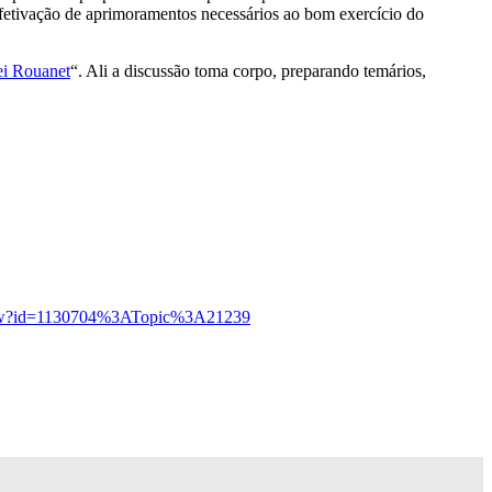
 efetivação de aprimoramentos necessários ao bom exercício do
ei Rouanet
“. Ali a discussão toma corpo, preparando temários,
/show?id=1130704%3ATopic%3A21239