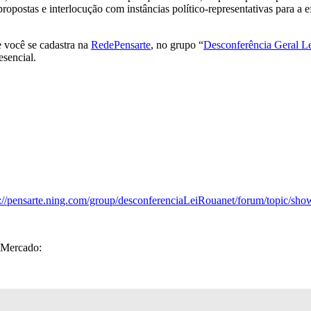
ropostas e interlocução com instâncias político-representativas para a
e você se cadastra na
RedePensarte
, no grupo “
Desconferência Geral L
esencial.
://pensarte.ning.com/group/desconferenciaLeiRouanet/forum/topic
e Mercado: