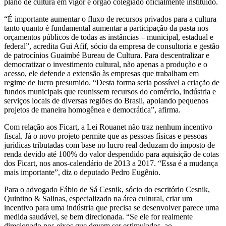
plano de cultura em vigor e órgão colegiado oficialmente instituído.
“É importante aumentar o fluxo de recursos privados para a cultura
tanto quanto é fundamental aumentar a participação da pasta nos
orçamentos públicos de todas as instâncias – municipal, estadual e
federal”, acredita Gui Afif, sócio da empresa de consultoria e gestão
de patrocínios Guaimbé Bureau de Cultura. Para descentralizar e
democratizar o investimento cultural, não apenas a produção e o
acesso, ele defende a extensão às empresas que trabalham em
regime de lucro presumido. “Desta forma seria possível a criação de
fundos municipais que reunissem recursos do comércio, indústria e
serviços locais de diversas regiões do Brasil, apoiando pequenos
projetos de maneira homogênea e democrática”, afirma.
Com relação aos Ficart, a Lei Rouanet não traz nenhum incentivo
fiscal. Já o novo projeto permite que as pessoas físicas e pessoas
jurídicas tributadas com base no lucro real deduzam do imposto de
renda devido até 100% do valor despendido para aquisição de cotas
dos Ficart, nos anos-calendário de 2013 a 2017. “Essa é a mudança
mais importante”, diz o deputado Pedro Eugênio.
Para o advogado Fábio de Sá Cesnik, sócio do escritório Cesnik,
Quintino & Salinas, especializado na área cultural, criar um
incentivo para uma indústria que precisa se desenvolver parece uma
medida saudável, se bem direcionada. “Se ele for realmente
direcionado nos eixos que devem ser estimulados, ao