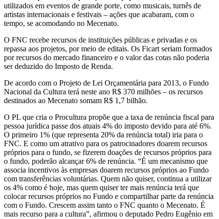
utilizados em eventos de grande porte, como musicais, turnês de
artistas internacionais e festivais – ações que acabaram, com o
tempo, se acomodando no Mecenato.
O FNC recebe recursos de instituições públicas e privadas e os
repassa aos projetos, por meio de editais. Os Ficart seriam formados
por recursos do mercado financeiro e o valor das cotas não poderia
ser deduzido do Imposto de Renda.
De acordo com o Projeto de Lei Orçamentária para 2013, o Fundo
Nacional da Cultura terá neste ano R$ 370 milhões – os recursos
destinados ao Mecenato somam R$ 1,7 bilhão.
O PL que cria o Procultura propõe que a taxa de renúncia fiscal para
pessoa jurídica passe dos atuais 4% do imposto devido para até 6%.
O primeiro 1% (que representa 20% da renúncia total) iria para o
FNC. E como um atrativo para os patrocinadores doarem recursos
próprios para o fundo, se fizerem doações de recursos próprios para
o fundo, poderão alcançar 6% de renúncia. “É um mecanismo que
associa incentivos às empresas doarem recursos próprios ao Fundo
com transferências voluntárias. Quem não quiser, continua a utilizar
os 4% como é hoje, mas quem quiser ter mais renúncia terá que
colocar recursos próprios no Fundo e compartilhar parte da renúncia
com o Fundo. Crescem assim tanto o FNC quanto o Mecenato. É
mais recurso para a cultura”, afirmou o deputado Pedro Eugênio em