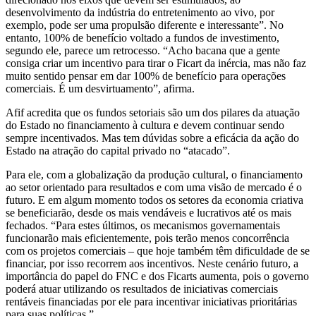
desenvolvimento da indústria do entretenimento ao vivo, por
exemplo, pode ser uma propulsão diferente e interessante”. No
entanto, 100% de benefício voltado a fundos de investimento,
segundo ele, parece um retrocesso. “Acho bacana que a gente
consiga criar um incentivo para tirar o Ficart da inércia, mas não faz
muito sentido pensar em dar 100% de benefício para operações
comerciais. É um desvirtuamento”, afirma.
Afif acredita que os fundos setoriais são um dos pilares da atuação
do Estado no financiamento à cultura e devem continuar sendo
sempre incentivados. Mas tem dúvidas sobre a eficácia da ação do
Estado na atração do capital privado no “atacado”.
Para ele, com a globalização da produção cultural, o financiamento
ao setor orientado para resultados e com uma visão de mercado é o
futuro. E em algum momento todos os setores da economia criativa
se beneficiarão, desde os mais vendáveis e lucrativos até os mais
fechados. “Para estes últimos, os mecanismos governamentais
funcionarão mais eficientemente, pois terão menos concorrência
com os projetos comerciais – que hoje também têm dificuldade de se
financiar, por isso recorrem aos incentivos. Neste cenário futuro, a
importância do papel do FNC e dos Ficarts aumenta, pois o governo
poderá atuar utilizando os resultados de iniciativas comerciais
rentáveis financiadas por ele para incentivar iniciativas prioritárias
para suas políticas.”