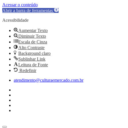
Acessar o conteúdo
Abrir a barra de ferramentas
Acessibilidade
Aumentar Texto
Diminuir Texto
Escala de Cinza
Alto Contraste
Background claro
Sublinhar Link
Leitura de Fonte
Redefinir
Ir
atendimento@culturaemercado.com.br
para
o
conteúdo