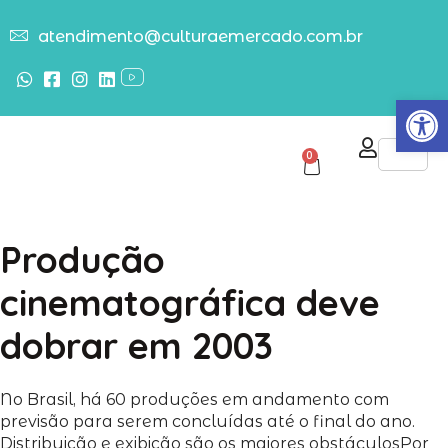
atendimento@culturaemercado.com.br
Abrir
0
Produção
cinematográfica deve
dobrar em 2003
No Brasil, há 60 produções em andamento com
previsão para serem concluídas até o final do ano.
Distribuição e exibição são os maiores obstáculos
Por