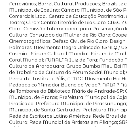
Ferroviários; Barrel Cultural Produções; Brazilsi
Municipal de Ipeúna; Câmara Municipal de São Pa
Comerciais Ltda.; Centro de Educação Patrimonial 
Teatro; Clirc ? Centro Literário de Rio Claro; CR
Claro; Comissão Internacional para Preservação d
Cultura; Consulado da Mulher de Rio Claro; Cooper
Cinematográficos; Defesa Civil de Rio Claro; Desi
Palmares; Movimento Negro Unificado; ESALQ / USP;
Casimiro; Fórum Cultural Mundial; Fórum de Mulhe
Coral Mundial; FUNALFA Juiz de Fora; Fundação 
Cultura de Araraquara; Grupo Bumba Meu Boi Mac
de Trabalho de Cultura do Fórum Social Mundial; G
Pensarte; Instituto Pólis; ATTAC; Movimento Hip H
Pedagógico ?Amador Bueno da Veiga?; NAIA ? Núcle
de Tambores da Biblioteca Mário de Andrade-SP; Or
Municipal de Araras; Prefeitura Municipal de Caja
Piracicaba; Prefeitura Municipal de Pirassununga;
Municipal de Santa Gertrudes; Prefeitura Municipal
Rede de Escritoras Latino Américas; Rede Brasil 
Cultura; Rede Mundial de Artistas em Aliança; SBR