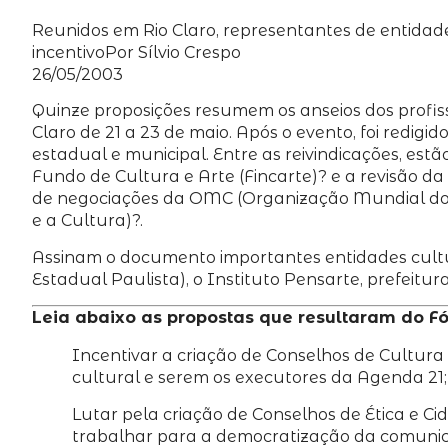
Reunidos em Rio Claro, representantes de entidade
incentivo
Por Sílvio Crespo
26/05/2003
Quinze proposições resumem os anseios dos profiss
Claro de 21 a 23 de maio. Após o evento, foi redig
estadual e municipal. Entre as reivindicações, est
Fundo de Cultura e Arte (Fincarte)? e a revisão da
de negociações da OMC (Organização Mundial do 
e a Cultura)?.
Assinam o documento importantes entidades cultur
Estadual Paulista), o Instituto Pensarte, prefeitu
Leia abaixo as propostas que resultaram do Fó
Incentivar a criação de Conselhos de Cultura 
cultural e serem os executores da Agenda 21;
Lutar pela criação de Conselhos de Ética e C
trabalhar para a democratização da comunic