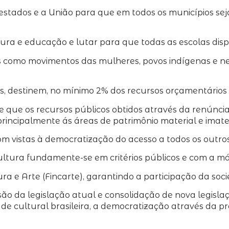
estados e a União para que em todos os municípios seja
tura e educação e lutar para que todas as escolas disp
is como movimentos das mulheres, povos indígenas e neg
is, destinem, no mínimo 2% dos recursos orçamentários 
 e que os recursos públicos obtidos através da renúncia
rincipalmente ás áreas de patrimônio material e imateria
 com vistas à democratização do acesso a todos os outros
ltura fundamente-se em critérios públicos e com a má
a e Arte (Fincarte), garantindo a participação da socie
visão da legislação atual e consolidação de nova legis
dade cultural brasileira, a democratização através da 