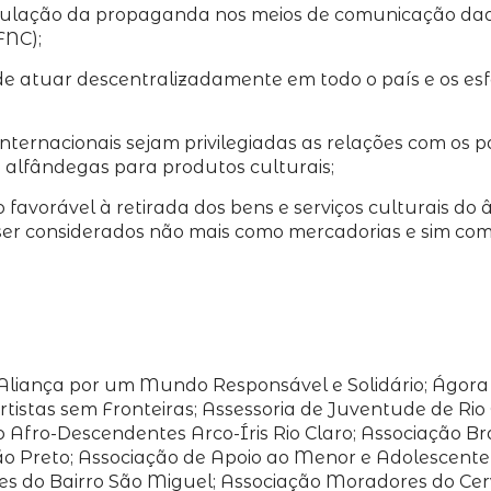
rculação da propaganda nos meios de comunicação dad
FNC);
a de atuar descentralizadamente em todo o país e os es
ternacionais sejam privilegiadas as relações com os p
alfândegas para produtos culturais;
o favorável à retirada dos bens e serviços culturais 
er considerados não mais como mercadorias e sim como
Aliança por um Mundo Responsável e Solidário; Ágora 
tistas sem Fronteiras; Assessoria de Juventude de Rio C
o Afro-Descendentes Arco-Íris Rio Claro; Associação Bra
ão Preto; Associação de Apoio ao Menor e Adolescente 
s do Bairro São Miguel; Associação Moradores do Cer