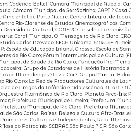
te.com; Cadência Ballet; Câmara Municipal de Atibaia; 
ulo; Câmara Municipal de Sertãozinho; CAPI ? Casa G
e Ambiental de Porto Alegre; Centro Integral de Ioga e
EC ? Centro Rio-Clarense de Estudos Cinematográficos; 
a Diversidade Cultural; CONERC Conselho da Comissão 
arte; Coral Municipal O Mensageiro de Rio Claro; CRE
gn Studio Carlos Azevedo; EFCH Unicamp; EMEIEF ?Limeir
 Escola de Educação Infantil Girassol; Escola de Samb
res de Rio Claro; Fórum Intermunicipal de Cultura (F
Municipal de Saúde de Rio Claro; Fundação Pró-Memór
axeira; Grupo de Catadores de História Teatrando e
rupo Mamulengos ?Luz e Cor?; Grupo Musical Balaio de 
op Rio Claro; La Red de Productores Culturales de Lati
o de Amigos da Infância e Adolescência; N´art ? Núcl
questra Filarmônica de Rio Claro; Planeta Arco-Íris; 
mar; Prefeitura Municipal de Limeira; Prefeitura Munic
 Prefeitura Municipal de Rio Claro; Prefeitura Munici
 de São Carlos; Raízes, Beleza e Cultura Afro-Brasilei
de Promotores Culturais e Independentes; Rede Mercos
 José do Patrocínio; SEBRAE São Paulo ? E.R. São Carlo