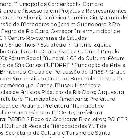
Câmara Municipal de Cordeirópolis; Câmara
rande e Assessoria em Projetos e Representantes
 Cultura Shanti; Cerâmica Ferreira; Cia. Quanta de
Comissão de Moradores do Jardim Guanabara ? Rio
Negra de Rio Claro; Corredor Intermunicipal de
C ? Centro Rio-clarense de Estudos
a?; Engenho 5 ? Estratégia ? Turismo; Equipe
a Grasifs de Rio Claro; Espaço Cultural Ângela
IC); Fórum Social Mundial ? GT de Cultura; Fórum
ia de São Carlos; FUNDART ? Fundação de Arte e
 Brincando; Grupo de Percussão da UNESP; Grupo
Paia; Instituto Cultural Baba Toloji; Instituto
noamérica y el Caribe; Museu Histórico e
eo de Artistas Plásticos de Rio Claro; Orquestra
Prefeitura Municipal de Americana; Prefeitura
ipal de Paulínia; Prefeitura Municipal de
pal de Santa Bárbara D´Oeste; Prefeitura
ra; REBRA ? Rede de Escritoras Brasileiras; RELAT ?
ul Cultural; Rede de Mercocidades ? UT de
s; Secretaria de Cultura e Turismo de Santa