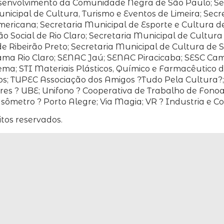
senvolvimento da Comunidade Negra de São Paulo; Sec
nicipal de Cultura, Turismo e Eventos de Limeira; Secr
ericana; Secretaria Municipal de Esporte e Cultura d
ão Social de Rio Claro; Secretaria Municipal de Cultur
de Ribeirão Preto; Secretaria Municipal de Cultura de 
ama Rio Claro; SENAC Jaú; SENAC Piracicaba; SESC Camp
ema; STI Materiais Plásticos, Químico e Farmacêutico d
tos; TUPEC Associação dos Amigos ?Tudo Pela Cultura?;
tores ? UBE; Unifono ? Cooperativa de Trabalho de Fono
ômetro ? Porto Alegre; Via Magia; VR ? Industria e Co
eitos reservados.