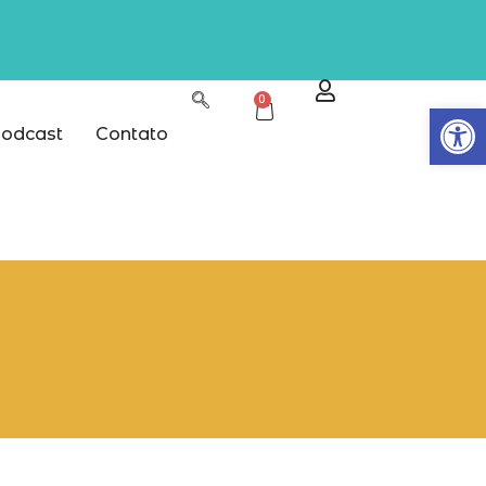
0
Abrir
odcast
Contato