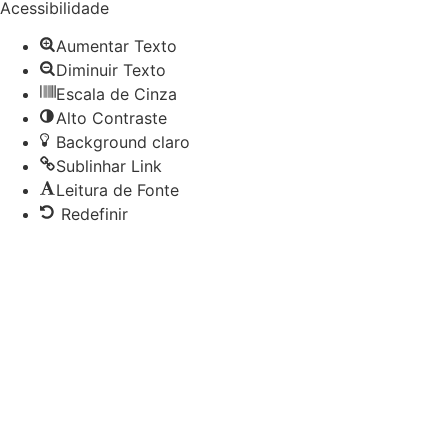
a
Acessibilidade
barra
Aumentar Texto
de
Diminuir Texto
ferramentas
Escala de Cinza
Alto Contraste
Background claro
Sublinhar Link
Leitura de Fonte
Redefinir