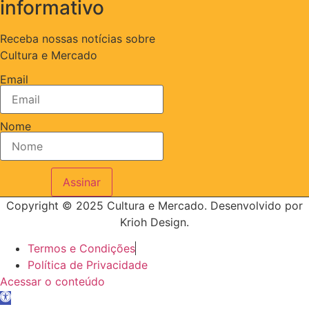
informativo
Receba nossas notícias sobre
Cultura e Mercado
Email
Nome
Assinar
Copyright © 2025 Cultura e Mercado. Desenvolvido por
Krioh Design.
Termos e Condições
Política de Privacidade
Acessar o conteúdo
Abrir