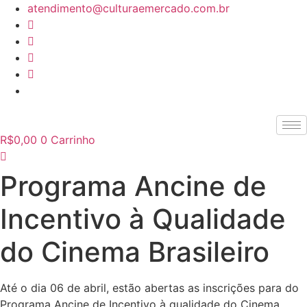
Ir
atendimento@culturaemercado.com.br
para
o
conteúdo
R$
0,00
0
Carrinho
Programa Ancine de
Incentivo à Qualidade
do Cinema Brasileiro
Até o dia 06 de abril, estão abertas as inscrições para do
Programa Ancine de Incentivo à qualidade do Cinema