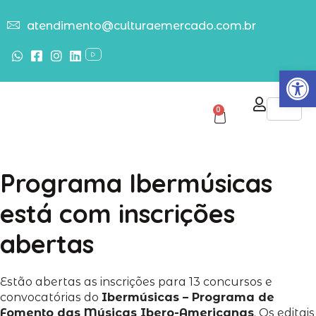
atendimento@culturaemercado.com.br
Abrir
0
Programa Ibermúsicas
está com inscrições
abertas
Estão abertas as inscrições para 13 concursos e
convocatórias do
Ibermúsicas – Programa de
Fomento das Músicas Ibero-Americanas
. Os editais