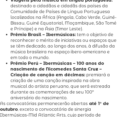
Viagens pela música em língua portuguesa:
destinado a cidadãos e cidadãs dos países da
Comunidade de Países de Língua Portuguesa
localizados na África (Angola, Cabo Verde, Guiné-
Bissau, Guiné Equatorial, Moçambique, São Tomé
e Príncipe) e na Ásia (Timor Leste).
Prêmio Brasil – Ibermúsicas:
tem o objetivo de
reconhecer o mérito de iniciativas ou espaços que
se têm dedicado, ao longo dos anos, à difusão da
música brasileira no espaço ibero-americano e
em todo o mundo.
Prêmio Perú – Ibermúsicas – 100 anos do
nascimento de Nicomedes Santa Cruz –
Criação de canção em décimas:
premiará a
criação de uma canção inspirada na obra
musical do artista peruano, que será estreada
durante as comemorações de seu 100º
aniversário do nascimento.
As convocatórias permanecerão abertas
até 1° de
outubro
, exceto a convocatória de sinergia
Ibermúsicas-Mid Atlantic Arts, cujo período de