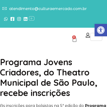
atendimento@culturaemercado.com.br
Abrir
0
Programa Jovens
Criadores, do Theatro
Municipal de São Paulo,
recebe inscrições
As inscrições para bolsistas na 5ª edição do
Programa