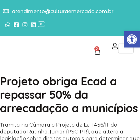
atendimento@culturaemercado.com.br
Abrir
0
Projeto obriga Ecad a
repassar 50% da
arrecadação a municípios
Tramita na Câmara o Projeto de Lei 1456/11, do
deputado Ratinho Junior (PSC-PR), que altera a
legislação sobre direitos autorais para determinar que