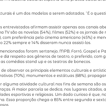
lturais é um dos modelos a serem adotados. “É o ques
s entrevistados afirmam assistir apenas aos canais ab
na TV são as novelas (54%), filmes (52%) e os jornais de n
, com preferência pelo cinema americano (45%) e meno
 22% sempre e 14% disseram nunca assisti-los.
mencionados foram: sertanejo, MPB, Forró, Gospel e Pag
diz respeito aos gêneros de teatro, o preferido, com g
, as comédias stand up e os teatros de bonecos.
de observar os principais elementos culturais e artísti
corativas (70%), monumentos e estátuas (68%), propagan
er alguma atividade cultural nos fins de semana são os 
ças. A maior parcela se dedica, nos lugares citados, 
ades esportivas e religiosas. Um dado curioso é que,
mana. Essa proporção chega a 85% entre segunda e sexta-
iosos.