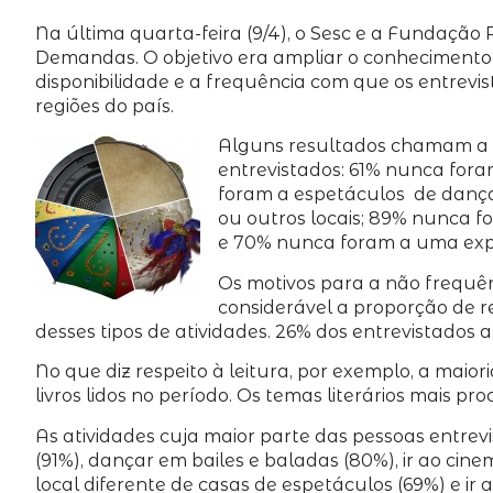
Na última quarta-feira (9/4), o Sesc e a Fundaçã
Demandas. O objetivo era ampliar o conhecimento s
disponibilidade e a frequência com que os entrev
regiões do país.
Alguns resultados chamam a at
entrevistados: 61% nunca for
foram a espetáculos de dança
ou outros locais; 89% nunca f
e 70% nunca foram a uma expo
Os motivos para a não frequênc
considerável a proporção de 
desses tipos de atividades. 26% dos entrevistado
No que diz respeito à leitura, por exemplo, a mai
livros lidos no período. Os temas literários mais pr
As atividades cuja maior parte das pessoas entrevi
(91%), dançar em bailes e baladas (80%), ir ao cine
local diferente de casas de espetáculos (69%) e ir a