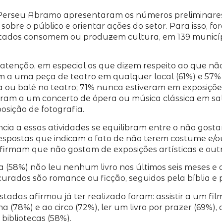
o Perseu Abramo apresentaram os números preliminares
obre o público e orientar ações do setor. Para isso, 
istados consomem ou produzem cultura, em 139 municíp
enção, em especial os que dizem respeito ao que não 
am a uma peça de teatro em qualquer local (61%) e 57
 ou balé no teatro; 71% nunca estiveram em exposiçõe
oram a um concerto de ópera ou música clássica em sa
sição de fotografia.
ia a essas atividades se equilibram entre o não gostar
respostas que indicam o fato de não terem costume e/
s afirmam que não gostam de exposições artísticas e 
oria (58%) não leu nenhum livro nos últimos seis meses
ocurados são romance ou ficção, seguidos pela bíblia e po
stadas afirmou já ter realizado foram: assistir a um f
ma (78%) e ao circo (72%), ler um livro por prazer (69%
 bibliotecas (58%).