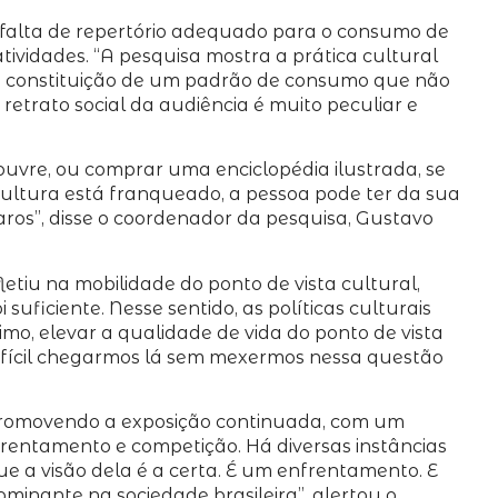
a falta de repertório adequado para o consumo de
ividades. “A pesquisa mostra a prática cultural
 é a constituição de um padrão de consumo que não
etrato social da audiência é muito peculiar e
 Louvre, ou comprar uma enciclopédia ilustrada, se
cultura está franqueado, a pessoa pode ter da sua
aros”, disse o coordenador da pesquisa, Gustavo
etiu na mobilidade do ponto de vista cultural,
uficiente. Nesse sentido, as políticas culturais
mo, elevar a qualidade de vida do ponto de vista
difícil chegarmos lá sem mexermos nessa questão
 promovendo a exposição continuada, com um
frentamento e competição. Há diversas instâncias
que a visão dela é a certa. É um enfrentamento. E
ominante na sociedade brasileira”, alertou o