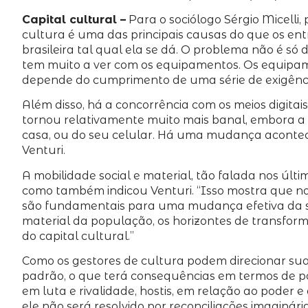
Capital cultural –
Para o sociólogo Sérgio Micelli
cultura é uma das principais causas do que os en
brasileira tal qual ela se dá. O problema não é s
tem muito a ver com os equipamentos. Os equipamen
depende do cumprimento de uma série de exigência
Além disso, há a concorrência com os meios digitais
tornou relativamente muito mais banal, embora a 
casa, ou do seu celular. Há uma mudança acontecen
Venturi.
A mobilidade social e material, tão falada nos últ
como também indicou Venturi. “Isso mostra que no p
são fundamentais para uma mudança efetiva da soci
material da população, os horizontes de transfor
do capital cultural.”
Como os gestores de cultura podem direcionar su
padrão, o que terá consequências em termos de pol
em luta e rivalidade, hostis, em relação ao poder 
ele não será resolvido por reconciliações imaginári