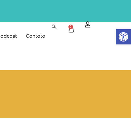
0
Abrir
odcast
Contato