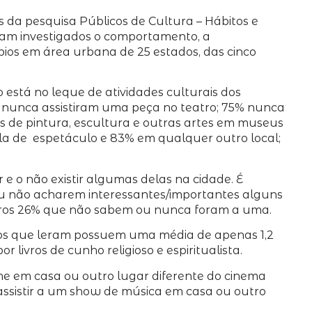
 da pesquisa Públicos de Cultura – Hábitos e
foram investigados o comportamento, a
ios em área urbana de 25 estados, das cinco
está no leque de atividades culturais dos
% nunca assistiram uma peça no teatro; 75% nunca
s de pintura, escultura e outras artes em museus
la de espetáculo e 83% em qualquer outro local;
 e o não existir algumas delas na cidade. É
ou não acharem interessantes/importantes alguns
outros 26% que não sabem ou nunca foram a uma.
 e os que leram possuem uma média de apenas 1,2
r livros de cunho religioso e espiritualista.
ilme em casa ou outro lugar diferente do cinema
), assistir a um show de música em casa ou outro