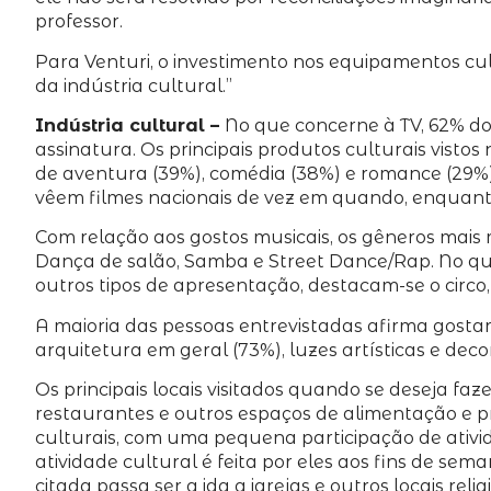
professor.
Para Venturi, o investimento nos equipamentos cu
da indústria cultural.”
Indústria cultural –
No que concerne à TV, 62% do
assinatura. Os principais produtos culturais vistos 
de aventura (39%), comédia (38%) e romance (29%)
vêem filmes nacionais de vez em quando, enquanto
Com relação aos gostos musicais, os gêneros mais 
Dança de salão, Samba e Street Dance/Rap. No que 
outros tipos de apresentação, destacam-se o circo
A maioria das pessoas entrevistadas afirma gostar 
arquitetura em geral (73%), luzes artísticas e de
Os principais locais visitados quando se deseja faz
restaurantes e outros espaços de alimentação e pra
culturais, com uma pequena participação de ativid
atividade cultural é feita por eles aos fins de se
citada passa ser a ida a igrejas e outros locais relig