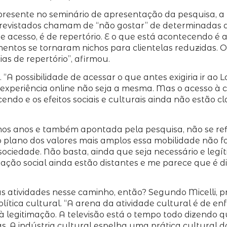
, presente no seminário de apresentação da pesquisa, 
trevistados chamam de “não gostar” de determinadas at
ó de acesso, é de repertório. E o que está acontecendo
tos se tornaram nichos para clientelas reduzidas. O r
s de repertório”, afirmou.
. “A possibilidade de acessar o que antes exigiria ir ao
experiência online não seja a mesma. Mas o acesso à 
do e os efeitos sociais e culturais ainda não estão cl
imos anos e também apontada pela pesquisa, não se refl
lano dos valores mais amplos essa mobilidade não foi s
edade. Não basta, ainda que seja necessário e legíti
mação social ainda estão distantes e me parece que é 
as atividades nesse caminho, então? Segundo Micelli,
ítica cultural. “A arena da atividade cultural é de en
e à legitimação. A televisão está o tempo todo dizendo 
as. A indústria cultural espelha uma prática cultural d