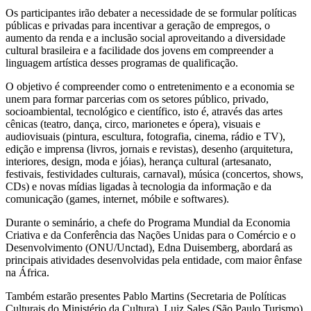
Os participantes irão debater a necessidade de se formular políticas
públicas e privadas para incentivar a geração de empregos, o
aumento da renda e a inclusão social aproveitando a diversidade
cultural brasileira e a facilidade dos jovens em compreender a
linguagem artística desses programas de qualificação.
O objetivo é compreender como o entretenimento e a economia se
unem para formar parcerias com os setores público, privado,
socioambiental, tecnológico e científico, isto é, através das artes
cênicas (teatro, dança, circo, marionetes e ópera), visuais e
audiovisuais (pintura, escultura, fotografia, cinema, rádio e TV),
edição e imprensa (livros, jornais e revistas), desenho (arquitetura,
interiores, design, moda e jóias), herança cultural (artesanato,
festivais, festividades culturais, carnaval), música (concertos, shows,
CDs) e novas mídias ligadas à tecnologia da informação e da
comunicação (games, internet, móbile e softwares).
Durante o seminário, a chefe do Programa Mundial da Economia
Criativa e da Conferência das Nações Unidas para o Comércio e o
Desenvolvimento (ONU/Unctad), Edna Duisemberg, abordará as
principais atividades desenvolvidas pela entidade, com maior ênfase
na África.
Também estarão presentes Pablo Martins (Secretaria de Políticas
Culturais do Ministério da Cultura), Luiz Sales (São Paulo Turismo)