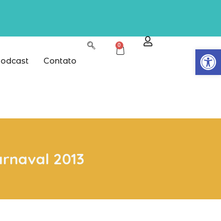
0
Abrir
odcast
Contato
arnaval 2013