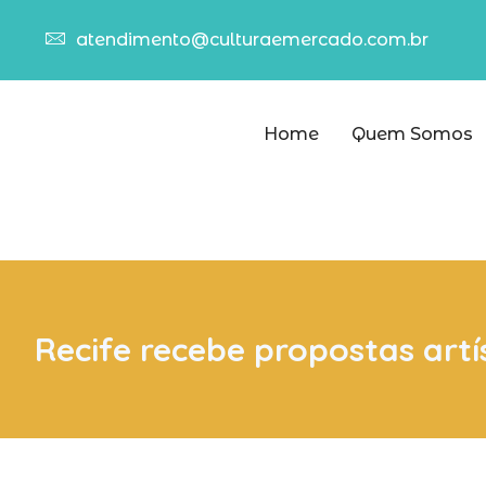
atendimento@culturaemercado.com.br
Home
Quem Somos
Recife recebe propostas art