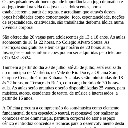
Os pesquisadores atribuem grande importância ao jogo dramático e
ao jogo teatral na vida dos jovens e adolescentes, por se
estabelecerem a partir de regras, e acreditam que através desses
jogos habilidades como concentração, foco, espontaneidade, noções
de espacialidade, criatividade, são trabalhadas deforma lúdica numa
vivência corporal.
São oferecidas 20 vagas para adolescentes de 13 a 18 anos. As aulas
acontecem de 18 às 22 horas, no Colégio Álvaro Souza. As
inscrições são gratuitas e tem carga horária de 20 horas-aula.
Inscrições e outras informações podem ser adquiridas pelo telefone
(31) 3481-8524.
Também a partir do dia 20 de julho, até 25 de julho, será realizada
no município de Marliéria, no Vale do Rio Doce, a Oficina Som,
Corpo e Cena, do Grupo Kabana. As aulas serão ministradas de 18
às 22 horas, no Terraço do Ruão, com carga horário de 30 horas-
aula. As aulas serão gratuitas e serão disponibilizadas 25 vagas, para
músicos, atores, estudantes de teatro, de música e interessados, a
partir de 16 anos.
A Oficina procura a compreensão do som/música como elemento
fundamental de um espetáculo teatral, responsável por realizar as
conexões entre dramaturgia, partitura corporal do ator e espaço
cênico e introduz conceitos e técnicas para o desenvolvimento desta