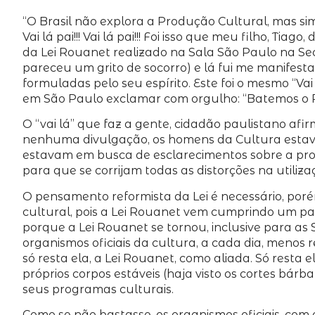
“O Brasil não explora a Produção Cultural, mas si
Vai lá pai!!! Vai lá pai!!! Foi isso que meu filho,
da Lei Rouanet realizado na Sala São Paulo na Se
pareceu um grito de socorro) e lá fui me manifest
formuladas pelo seu espírito. Este foi o mesmo “V
em São Paulo exclamar com orgulho: “Batemos o Rio
O “vai lá” que faz a gente, cidadão paulistano afi
nenhuma divulgação, os homens da Cultura estavam
estavam em busca de esclarecimentos sobre a pr
para que se corrijam todas as distorções na utiliz
O pensamento reformista da Lei é necessário, por
cultural, pois a Lei Rouanet vem cumprindo um pap
porque a Lei Rouanet se tornou, inclusive para as 
organismos oficiais da cultura, a cada dia, menos 
só resta ela, a Lei Rouanet, como aliada. Só rest
próprios corpos estáveis (haja visto os cortes bá
seus programas culturais.
Como se não bastasse, os organismos oficiais, co