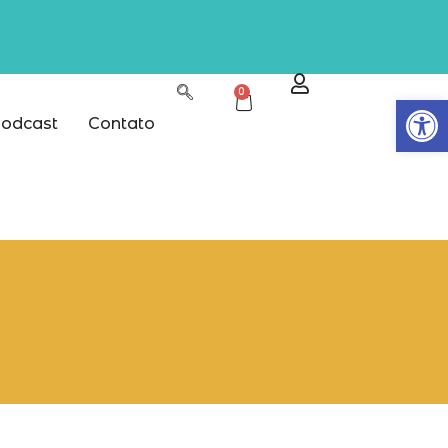
0
Abrir
odcast
Contato