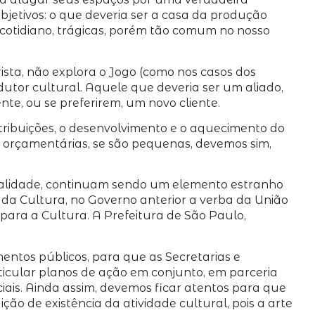
bjetivos: o que deveria ser a casa da produção
o cotidiano, trágicas, porém tão comum no nosso
ista, não explora o Jogo (como nos casos dos
odutor cultural. Aquele que deveria ser um aliado,
nte, ou se preferirem, um novo cliente.
atribuições, o desenvolvimento e o aquecimento do
es orçamentárias, se são pequenas, devemos sim,
encialidade, continuam sendo um elemento estranho
o da Cultura, no Governo anterior a verba da União
para a Cultura. A Prefeitura de São Paulo,
mentos públicos, para que as Secretarias e
ticular planos de ação em conjunto, em parceria
ciais. Ainda assim, devemos ficar atentos para que
 de existência da atividade cultural, pois a arte