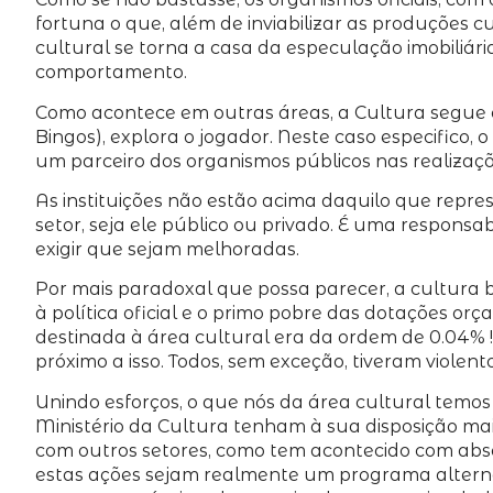
fortuna o que, além de inviabilizar as produções 
cultural se torna a casa da especulação imobiliári
comportamento.
Como acontece em outras áreas, a Cultura segue o 
Bingos), explora o jogador. Neste caso especifico,
um parceiro dos organismos públicos nas realizaçõe
As instituições não estão acima daquilo que repre
setor, seja ele público ou privado. É uma responsa
exigir que sejam melhoradas.
Por mais paradoxal que possa parecer, a cultura b
à política oficial e o primo pobre das dotações o
destinada à área cultural era da ordem de 0.04% !
próximo a isso. Todos, sem exceção, tiveram violento
Unindo esforços, o que nós da área cultural temos 
Ministério da Cultura tenham à sua disposição ma
com outros setores, como tem acontecido com absolu
estas ações sejam realmente um programa alternat