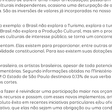
culturais independentes, ocasiona uma deturpação de o
a. São as inversões de valores já incorporadas no noss
exemplo: o Brasil não explora o Turismo, explora o tur
 o Brasil não explora a Produção Cultural, mas sim o pr
s culturais de interesse público, se torna um concorre
sentam. Elas existem para proporcionar, entre outras 
bilidade constitucional. Para isso existem suas dotaçõ
rasileira, os artistas brasileiros, apesar de toda pot
rçamentárias. Segundo informações obtidas no Ministéri
!! O Estado de São Paulo destinava 0,13% de sua verba 
s cortes.
a fazer é reivindicar uma participação maior nos orça
is recursos e possam, com esses novos implementos, ar
to êxito em recentes iniciativas particulares e/ou ofi
ivo, que elas não sejam uma obrigação ou uma condição