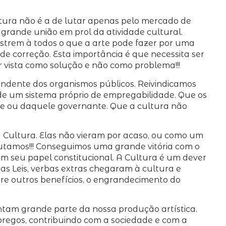
ltura não é a de lutar apenas pelo mercado de
grande união em prol da atividade cultural.
strem à todos o que a arte pode fazer por uma
de correção. Esta importância é que necessita ser
r vista como solução e não como problema!!!
ndente dos organismos públicos. Reivindicamos
de um sistema próprio de empregabilidade. Que os
te ou daquele governante. Que a cultura não
 à Cultura. Elas não vieram por acaso, ou como um
o lutamos!!! Conseguimos uma grande vitória com o
em seu papel constitucional. A Cultura é um dever
as Leis, verbas extras chegaram à cultura e
tre outros benefícios, o engrandecimento do
ntam grande parte da nossa produção artística.
regos, contribuindo com a sociedade e com a