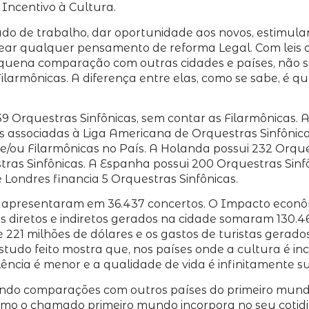
 Incentivo à Cultura.
 de trabalho, dar oportunidade aos novos, estimular o
tear qualquer pensamento de reforma Legal. Com leis 
equena comparação com outras cidades e países, não se
armônicas. A diferença entre elas, como se sabe, é qu
9 Orquestras Sinfônicas, sem contar as Filarmônicas. A 
associadas à Liga Americana de Orquestras Sinfônicas,
s e/ou Filarmônicas no País. A Holanda possui 232 Orqu
as Sinfônicas. A Espanha possui 200 Orquestras Sinfô
Londres financia 5 Orquestras Sinfônicas.
e apresentaram em 36.437 concertos. O Impacto econô
gos diretos e indiretos gerados na cidade somaram 130.4
e 221 milhões de dólares e os gastos de turistas gerados
studo feito mostra que, nos países onde a cultura é i
olência é menor e a qualidade de vida é infinitamente su
ndo comparações com outros países do primeiro mund
 o chamado primeiro mundo incorpora no seu cotidiano 