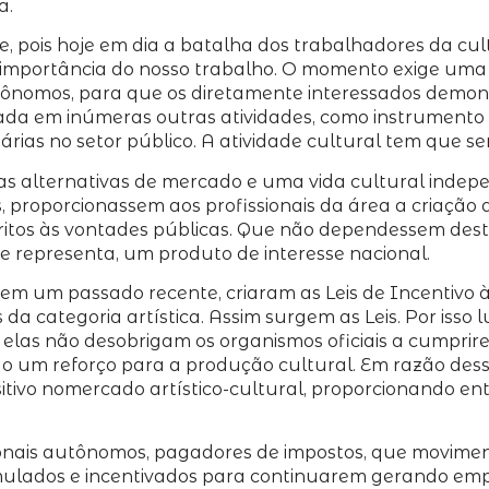
a.
, pois hoje em dia a batalha dos trabalhadores da cu
a importância do nosso trabalho. O momento exige uma 
utônomos, para que os diretamente interessados demon
izada em inúmeras outras atividades, como instrumento 
ias no setor público. A atividade cultural tem que se
s alternativas de mercado e uma vida cultural indepe
 proporcionassem aos profissionais da área a criação 
tritos às vontades públicas. Que não dependessem des
ue representa, um produto de interesse nacional.
, em um passado recente, criaram as Leis de Incentivo
s da categoria artística. Assim surgem as Leis. Por iss
 elas não desobrigam os organismos oficiais a cumprir
ão um reforço para a produção cultural. Em razão dess
tivo nomercado artístico-cultural, proporcionando en
sionais autônomos, pagadores de impostos, que movime
mulados e incentivados para continuarem gerando emp