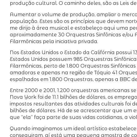
produção cultural. O caminho deles, são as Leis de
Aumentar o volume de produção, ampliar o mercado
população. Estes são os princípios que devem nor
me dirijo à área musical e estabeleço aqui uma p
aproximadamente 30 Orquestras Sinfônicas e/ou Fil
Filarmônicas pela iniciativa privada.
Nos Estados Unidos o Estado da Califórnia possui 13
Estados Unidos possuem 985 Orquestras Sinfônicas 
Filarmônicas, perto de 1.800 Orquestras Sinfônica
amadoras e apenas na região de Tóquio 41 Orquestr
espalhados em 1.800 Orquestras, apenas a BBC de 
Entre 2000 e 2001, 1.200 orquestras americanas s
Nova York foi de 11.1 bilhões de dólares, os empre
impostos resultantes das atividades culturais foi d
bilhões de dólares. Há de se acrescentar que um e
que “ela” faça parte de suas vidas cotidianas, a vi
Quando imaginamos um ideal artístico estabelece
conseguiram, aí está uma pequena amostra de como