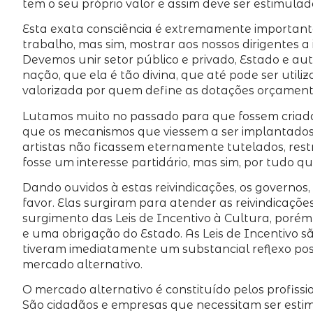
tem o seu próprio valor e assim deve ser estimulad
Esta exata consciência é extremamente importante
trabalho, mas sim, mostrar aos nossos dirigentes 
Devemos unir setor público e privado, Estado e a
nação, que ela é tão divina, que até pode ser util
valorizada por quem define as dotações orçamentár
Lutamos muito no passado para que fossem criada
que os mecanismos que viessem a ser implantados,
artistas não ficassem eternamente tutelados, res
fosse um interesse partidário, mas sim, por tudo q
Dando ouvidos à estas reivindicações, os governos
favor. Elas surgiram para atender as reivindicaçõe
surgimento das Leis de Incentivo à Cultura, porém
e uma obrigação do Estado. As Leis de Incentivo s
tiveram imediatamente um substancial reflexo posi
mercado alternativo.
O mercado alternativo é constituído pelos profis
São cidadãos e empresas que necessitam ser esti