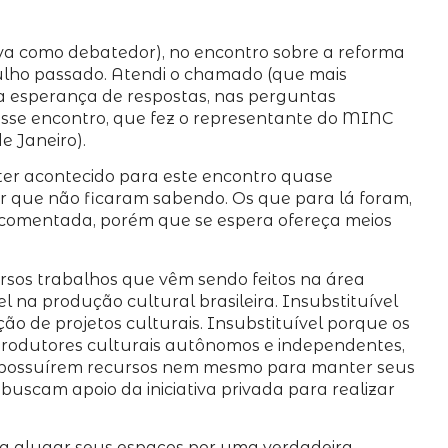
estava como debatedor), no encontro sobre a reforma
julho passado. Atendi o chamado (que mais
ima esperança de respostas, nas perguntas
 desse encontro, que fez o representante do MINC
e Janeiro).
o ter acontecido para este encontro quase
r que não ficaram sabendo. Os que para lá foram,
comentada, porém que se espera ofereça meios
rsos trabalhos que vêm sendo feitos na área
 na produção cultural brasileira. Insubstituível
ção de projetos culturais. Insubstituível porque os
os produtores culturais autônomos e independentes,
não possuírem recursos nem mesmo para manter seus
buscam apoio da iniciativa privada para realizar
m a alugar seus espaços por uma verdadeira