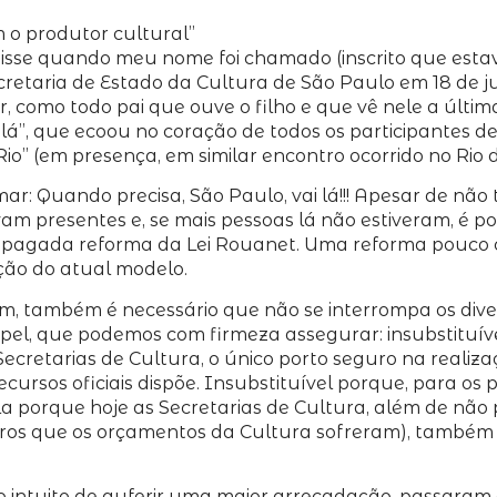
m o produtor cultural”
 Tiago, disse quando meu nome foi chamado (inscrito que 
cretaria de Estado da Cultura de São Paulo em 18 de 
ar, como todo pai que ouve o filho e que vê nele a últ
ai lá”, que ecoou no coração de todos os participantes
” (em presença, em similar encontro ocorrido no Rio d
rmar: Quando precisa, São Paulo, vai lá!!! Apesar de nã
 presentes e, se mais pessoas lá não estiveram, é po
opagada reforma da Lei Rouanet. Uma reforma pouco 
ação do atual modelo.
ém, também é necessário que não se interrompa os dive
el, que podemos com firmeza assegurar: insubstituível
Secretarias de Cultura, o único porto seguro na realiza
recursos oficiais dispõe. Insubstituível porque, para 
a ela porque hoje as Secretarias de Cultura, além de 
rbaros que os orçamentos da Cultura sofreram), também 
m o intuito de auferir uma maior arrecadação, passara