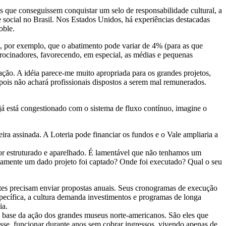
 que conseguissem conquistar um selo de responsabilidade cultural, a
de social no Brasil. Nos Estados Unidos, há experiências destacadas
oble.
, por exemplo, que o abatimento pode variar de 4% (para as que
trocinadores, favorecendo, em especial, as médias e pequenas
ação. A idéia parece-me muito apropriada para os grandes projetos,
pois não achará profissionais dispostos a serem mal remunerados.
já está congestionado com o sistema de fluxo contínuo, imagine o
ira assinada. A Loteria pode financiar os fundos e o Vale ampliaria a
lhor estruturado e aparelhado. É lamentável que não tenhamos um
xatamente um dado projeto foi captado? Onde foi executado? Qual o seu
entes precisam enviar propostas anuais. Seus cronogramas de execução
specífica, a cultura demanda investimentos e programas de longa
ia.
 base da ação dos grandes museus norte-americanos. São eles que
sse, funcionar durante anos sem cobrar ingressos, vivendo apenas de