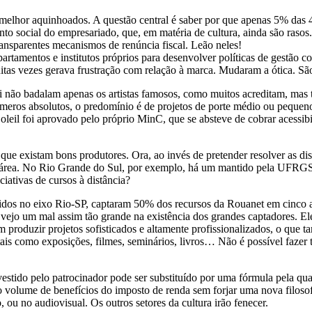
melhor aquinhoados. A questão central é saber por que apenas 5% das 4
o social do empresariado, que, em matéria de cultura, ainda são rasos. 
ansparentes mecanismos de renúncia fiscal. Leão neles!
amentos e institutos próprios para desenvolver políticas de gestão co
uitas vezes gerava frustração com relação à marca. Mudaram a ótica. S
ei não badalam apenas os artistas famosos, como muitos acreditam, ma
úmeros absolutos, o predomínio é de projetos de porte médio ou peque
leil foi aprovado pelo próprio MinC, que se absteve de cobrar acessibi
 que existam bons produtores. Ora, ao invés de pretender resolver as di
sta área. No Rio Grande do Sul, por exemplo, há um mantido pela UF
ativas de cursos à distância?
cidos no eixo Rio-SP, captaram 50% dos recursos da Rouanet em cinco a
não vejo um mal assim tão grande na existência dos grandes captadores.
produzir projetos sofisticados e altamente profissionalizados, o que ta
tais como exposições, filmes, seminários, livros… Não é possível fazer 
vestido pelo patrocinador pode ser substituído por uma fórmula pela qu
olume de benefícios do imposto de renda sem forjar uma nova filosofi
, ou no audiovisual. Os outros setores da cultura irão fenecer.