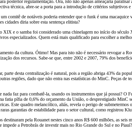
ara posterior regulamentação. Ora, isto não apenas ameaçaria paralisar
iva técnica, abre-se a porta para a introdução de critérios subjetivos e
, um comitê de notáveis poderia entender que o funk é uma macaquice v
 cidades diria sobre esta sentença elitista?
 XIX e o samba foi considerado uma chinelagem no início do século XX.
ivros especializados. Quem está mais qualificado para escolher a melhor
mento da cultura. Ótimo! Mas para isto não é necessário revogar a Rouane
ização dos recursos. Sabe-se que, entre 2002 e 2007, 79% dos benefíci
ar, parte desta centralização é natural, pois a região abriga 43% da po
tras regiões, dado que não entra nas estatísticas do MinC. Peças de tea
 nada faz para combatê-la, usando os instrumentos que já possui? O Fun
 fatia pífia de 0,6% do orçamento da União, o desprestigiado MinC se 
icas. Este quadro melancólico, aliás, revela o perigo de submetermos 
as garantias de estabilidade para o setor cultural, como registrou Kluk
s destinaram pela Rouanet nestes cinco anos R$ 600 milhões, as seis ma
 impede a Petrobrás de investir mais no Rio Grande do Sul e no Piauí?