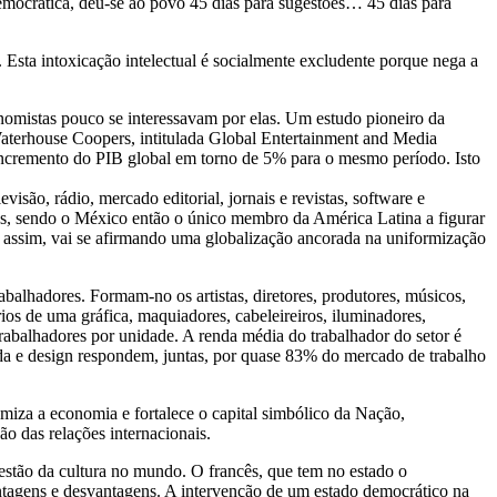
democrática, deu-se ao povo 45 dias para sugestões… 45 dias para
. Esta intoxicação intelectual é socialmente excludente porque nega a
omistas pouco se interessavam por elas. Um estudo pioneiro da
aterhouse Coopers, intitulada Global Entertainment and Media
 incremento do PIB global em torno de 5% para o mesmo período. Isto
visão, rádio, mercado editorial, jornais e revistas, software e
s, sendo o México então o único membro da América Latina a figurar
 E assim, vai se afirmando uma globalização ancorada na uniformização
balhadores. Formam-no os artistas, diretores, produtores, músicos,
rios de uma gráfica, maquiadores, cabeleireiros, iluminadores,
abalhadores por unidade. A renda média do trabalhador do setor é
moda e design respondem, juntas, por quase 83% do mercado de trabalho
miza a economia e fortalece o capital simbólico da Nação,
o das relações internacionais.
estão da cultura no mundo. O francês, que tem no estado o
ntagens e desvantagens. A intervenção de um estado democrático na