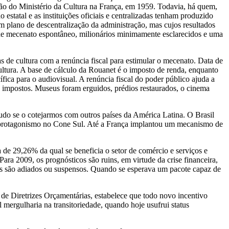
ação do Ministério da Cultura na França, em 1959. Todavia, há quem,
atal e as instituições oficiais e centralizadas tenham produzido
m plano de descentralização da administração, mas cujos resultados
l de mecenato espontâneo, milionários minimamente esclarecidos e uma
as de cultura com a renúncia fiscal para estimular o mecenato. Data de
ultura. A base de cálculo da Rouanet é o imposto de renda, enquanto
fica para o audiovisual. A renúncia fiscal do poder público ajuda a
e impostos. Museus foram erguidos, prédios restaurados, o cinema
etudo se o cotejarmos com outros países da América Latina. O Brasil
de protagonismo no Cone Sul. Até a França implantou um mecanismo de
a de 29,26% da qual se beneficia o setor de comércio e serviços e
a 2009, os prognósticos são ruins, em virtude da crise financeira,
rios são adiados ou suspensos. Quando se esperava um pacote capaz de
 de Diretrizes Orçamentárias, estabelece que todo novo incentivo
 mergulharia na transitoriedade, quando hoje usufrui status