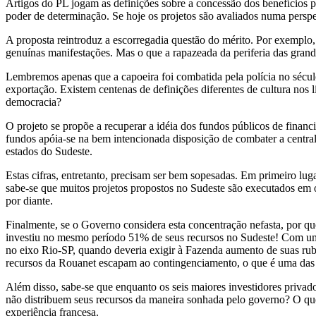
Artigos do PL jogam as definições sobre a concessão dos benefícios p
poder de determinação. Se hoje os projetos são avaliados numa perspect
A proposta reintroduz a escorregadia questão do mérito. Por exemplo
genuínas manifestações. Mas o que a rapazeada da periferia das grandes
Lembremos apenas que a capoeira foi combatida pela polícia no século
exportação. Existem centenas de definições diferentes de cultura nos l
democracia?
O projeto se propõe a recuperar a idéia dos fundos públicos de financia
fundos apóia-se na bem intencionada disposição de combater a central
estados do Sudeste.
Estas cifras, entretanto, precisam ser bem sopesadas. Em primeiro lug
sabe-se que muitos projetos propostos no Sudeste são executados em ou
por diante.
Finalmente, se o Governo considera esta concentração nefasta, por que
investiu no mesmo período 51% de seus recursos no Sudeste! Com uma
no eixo Rio-SP, quando deveria exigir à Fazenda aumento de suas rubr
recursos da Rouanet escapam ao contingenciamento, o que é uma das rar
Além disso, sabe-se que enquanto os seis maiores investidores privado
não distribuem seus recursos da maneira sonhada pelo governo? O que
experiência francesa.