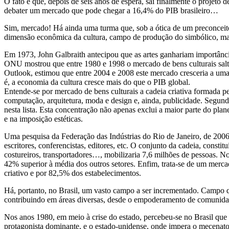
O fato é que, depois de seis anos de espera, sai finalmente o projet
debater um mercado que pode chegar a 16,4% do PIB brasileiro…
Sim, mercado! Há ainda uma turma que, sob a ótica de um preconceito a
dimensão econômica da cultura, campo de produção do simbólico, m
Em 1973, John Galbraith antecipou que as artes ganhariam importânc
ONU mostrou que entre 1980 e 1998 o mercado de bens culturais sal
Outlook, estimou que entre 2004 e 2008 este mercado cresceria a uma
é, a economia da cultura cresce mais do que o PIB global.
Entende-se por mercado de bens culturais a cadeia criativa formada pelo 
computação, arquitetura, moda e design e, ainda, publicidade. Segu
nesta lista. Esta concentração não apenas exclui a maior parte do pl
e na imposição estéticas.
Uma pesquisa da Federação das Indústrias do Rio de Janeiro, de 2006,
escritores, conferencistas, editores, etc. O conjunto da cadeia, const
costureiros, transportadores…, mobilizaria 7,6 milhões de pessoas. 
42% superior à média dos outros setores. Enfim, trata-se de um merca
criativo e por 82,5% dos estabelecimentos.
Há, portanto, no Brasil, um vasto campo a ser incrementado. Campo qu
contribuindo em áreas diversas, desde o empoderamento de comunidades
Nos anos 1980, em meio à crise do estado, percebeu-se no Brasil que 
protagonista dominante, e o estado-unidense, onde impera o mecenat