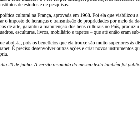
stitutos de estudos e de pesquisas.
olítica cultural na França, aprovada em 1968. Foi ela que viabilizou 
r o imposto de heranças e transmissão de propriedades por meio da daç
cos de arte, garantiu a manutenção dos bens culturais no País, produziu
dros, esculturas, livros, mobiliário e tapetes – que até então eram sub
boli-la, pois os benefícios que ela trouxe são muito superiores às di
anet. É preciso desenvolver outras ações e criar novos instrumentos qu
ria.
o dia 20 de junho. A versão resumida do mesmo texto também foi publi