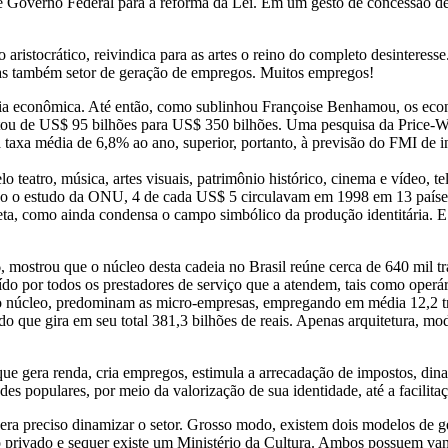
o de Governo Federal para a reforma da Lei. Em um gesto de concessão 
ristocrático, reivindica para as artes o reino do completo desinteresse
as também setor de geração de empregos. Muitos empregos!
ia econômica. Até então, como sublinhou Françoise Benhamou, os econ
tou de US$ 95 bilhões para US$ 350 bilhões. Uma pesquisa da Price-W
 taxa média de 6,8% ao ano, superior, portanto, à previsão do FMI de
teatro, música, artes visuais, patrimônio histórico, cinema e vídeo, tele
ndo o estudo da ONU, 4 de cada US$ 5 circulavam em 1998 em 13 paíse
aneta, como ainda condensa o campo simbólico da produção identitária.
 mostrou que o núcleo desta cadeia no Brasil reúne cerca de 640 mil tra
ituído por todos os prestadores de serviço que a atendem, tais como operá
No núcleo, predominam as micro-empresas, empregando em média 12,2 tr
do que gira em seu total 381,3 bilhões de reais. Apenas arquitetura, 
e gera renda, cria empregos, estimula a arrecadação de impostos, dina
 populares, por meio da valorização de sua identidade, até a facilitaçã
era preciso dinamizar o setor. Grosso modo, existem dois modelos de g
o privado e sequer existe um Ministério da Cultura. Ambos possuem va