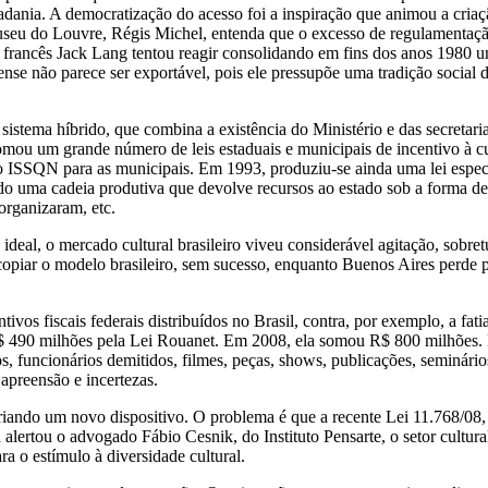
idadania. A democratização do acesso foi a inspiração que animou a cri
 do Louvre, Régis Michel, entenda que o excesso de regulamentação est
a francês Jack Lang tentou reagir consolidando em fins dos anos 1980 u
ense não parece ser exportável, pois ele pressupõe uma tradição socia
sistema híbrido, que combina a existência do Ministério e das secretari
omou um grande número de leis estaduais e municipais de incentivo à c
, o ISSQN para as municipais. Em 1993, produziu-se ainda uma lei especí
ando uma cadeia produtiva que devolve recursos ao estado sob a forma d
 organizaram, etc.
 ideal, o mercado cultural brasileiro viveu considerável agitação, sobr
os copiar o modelo brasileiro, sem sucesso, enquanto Buenos Aires per
os fiscais federais distribuídos no Brasil, contra, por exemplo, a fati
490 milhões pela Lei Rouanet. Em 2008, ela somou R$ 800 milhões. Par
os, funcionários demitidos, filmes, peças, shows, publicações, seminá
 apreensão e incertezas.
criando um novo dispositivo. O problema é que a recente Lei 11.768/08,
alertou o advogado Fábio Cesnik, do Instituto Pensarte, o setor cultural
o estímulo à diversidade cultural.