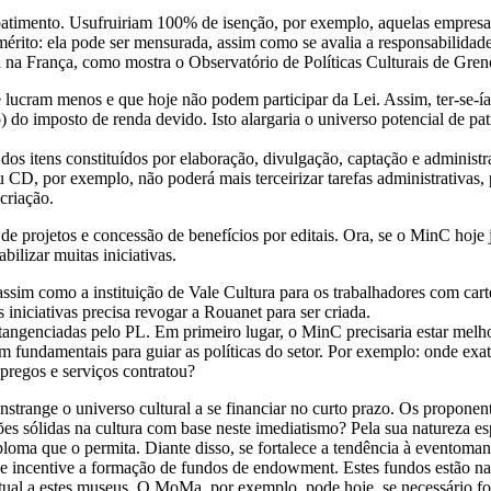
batimento. Usufruiriam 100% de isenção, por exemplo, aquelas empresas
o mérito: ela pode ser mensurada, assim como se avalia a responsabilida
na França, como mostra o Observatório de Políticas Culturais de Gren
lucram menos e que hoje não podem participar da Lei. Assim, ter-se-ía
do imposto de renda devido. Isto alargaria o universo potencial de pa
os itens constituídos por elaboração, divulgação, captação e administr
D, por exemplo, não poderá mais terceirizar tarefas administrativas, 
criação.
e projetos e concessão de benefícios por editais. Ora, se o MinC hoje 
ilizar muitas iniciativas.
ssim como a instituição de Vale Cultura para os trabalhadores com carte
iniciativas precisa revogar a Rouanet para ser criada.
o tangenciadas pelo PL. Em primeiro lugar, o MinC precisaria estar me
iam fundamentais para guiar as políticas do setor. Por exemplo: onde e
pregos e serviços contratou?
constrange o universo cultural a se financiar no curto prazo. Os propon
es sólidas na cultura com base neste imediatismo? Pela sua natureza e
loma que o permita. Diante disso, se fortalece a tendência à eventoman
ue incentive a formação de fundos de endowment. Estes fundos estão na
tual a estes museus. O MoMa, por exemplo, pode hoje, se necessário fo