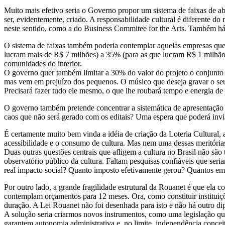
Muito mais efetivo seria o Governo propor um sistema de faixas de a
ser, evidentemente, criado. A responsabilidade cultural é diferente d
neste sentido, como a do Business Commitee for the Arts. Também há 
O sistema de faixas também poderia contemplar aquelas empresas que 
lucram mais de R$ 7 milhões) a 35% (para as que lucram R$ 1 milhão) 
comunidades do interior.
O governo quer também limitar a 30% do valor do projeto o conjunto d
mas vem em prejuízo dos pequenos. O músico que deseja gravar o seu C
Precisará fazer tudo ele mesmo, o que lhe roubará tempo e energia de 
O governo também pretende concentrar a sistemática de apresentação d
caos que não será gerado com os editais? Uma espera que poderá inviab
É certamente muito bem vinda a idéia de criação da Loteria Cultural, a
acessibilidade e o consumo de cultura. Mas nem uma dessas meritórias 
Duas outras questões centrais que afligem a cultura no Brasil não sã
observatório público da cultura. Faltam pesquisas confiáveis que ser
real impacto social? Quanto imposto efetivamente gerou? Quantos em
Por outro lado, a grande fragilidade estrutural da Rouanet é que ela 
contemplam orçamentos para 12 meses. Ora, como constituir instituiçõ
duração. A Lei Rouanet não foi desenhada para isto e não há outro dip
A solução seria criarmos novos instrumentos, como uma legislação q
garantem autonomia administrativa e, no limite, independência concei