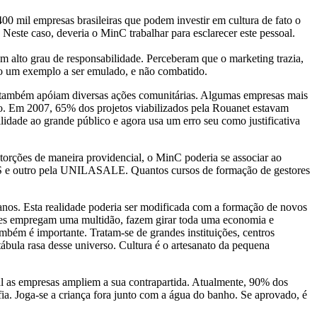
00 mil empresas brasileiras que podem investir em cultura de fato o
Neste caso, deveria o MinC trabalhar para esclarecer este pessoal.
m alto grau de responsabilidade. Perceberam que o marketing trazia,
ão um exemplo a ser emulado, e não combatido.
s também apóiam diversas ações comunitárias. Algumas empresas mais
no. Em 2007, 65% dos projetos viabilizados pela Rouanet estavam
lidade ao grande público e agora usa um erro seu como justificativa
storções de maneira providencial, o MinC poderia se associar ao
RGS e outro pela UNILASALE. Quantos cursos de formação de gestores
nos. Esta realidade poderia ser modificada com a formação de novos
 Eles empregam uma multidão, fazem girar toda uma economia e
mbém é importante. Tratam-se de grandes instituições, centros
tábula rasa desse universo. Cultura é o artesanato da pequena
al as empresas ampliem a sua contrapartida. Atualmente, 90% dos
a. Joga-se a criança fora junto com a água do banho. Se aprovado, é