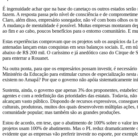
É ingenuidade achar que na base do canetaço os outros estados serão 
fazem. A resposta passa pelo nível de consciência e de comprometiment
Claro, além disso, empresário sonegador, não vê com bons olhos os tr
A mudança de mentalidade é possível. Muitas empresas montaram depart
ao fim e ao cabo, poucos benefícios para o entorno comunitário. E m
Estas experiências comprovam que os projetos sob os auspícios da L
antenadas lançam estas conquistas em seus balanços sociais. E, em n
abaixo de R$ 200 mil. O caríssimo e já anedótico caso do Cirque de So
para enterrar a Rouanet.
Na outra ponta, para que os empresários possam investir, é necessário
Ministério da Educação para estimular cursos de especialização ne
existem no Amapá? Por que o governo não apóia sistematicamente inici
Sustenta, ainda, o governo que apenas 3% dos proponentes, estabele
agentes e com a redefinição das prioridades das estatais. Todavia, 
alcançam vasto público. Dispondo de recursos expressivos, conseguem 
culturais, produtoras, muitos dos quais desenvolvem múltiplas ações, 
comunidade popular; mas também são as grandes produções.
Estou de acordo, em tese, que o abatimento de 100% sobre o valor in
projetos usam 100% de abatimento. Mas o PL reduz dramaticamente o v
evidente que as empresas vão preferir investir no esporte, por exemplo