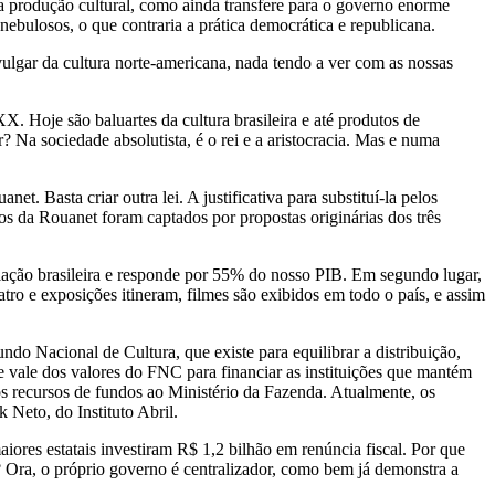
 a produção cultural, como ainda transfere para o governo enorme
 nebulosos, o que contraria a prática democrática e republicana.
ulgar da cultura norte-americana, nada tendo a ver com as nossas
 Hoje são baluartes da cultura brasileira e até produtos de
? Na sociedade absolutista, é o rei e a aristocracia. Mas e numa
t. Basta criar outra lei. A justificativa para substituí-la pelos
os da Rouanet foram captados por propostas originárias dos três
pulação brasileira e responde por 55% do nosso PIB. Em segundo lugar,
tro e exposições itineram, filmes são exibidos em todo o país, e assim
do Nacional de Cultura, que existe para equilibrar a distribuição,
vale dos valores do FNC para financiar as instituições que mantém
os recursos de fundos ao Ministério da Fazenda. Atualmente, os
 Neto, do Instituto Abril.
iores estatais investiram R$ 1,2 bilhão em renúncia fiscal. Por que
 Ora, o próprio governo é centralizador, como bem já demonstra a