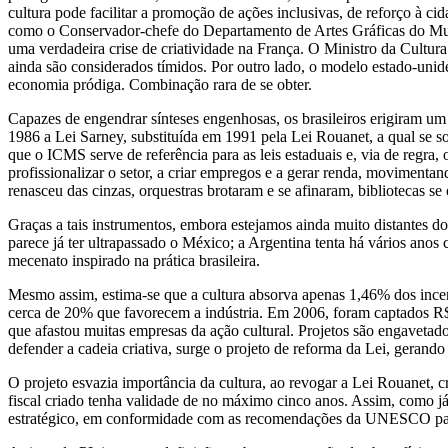
cultura pode facilitar a promoção de ações inclusivas, de reforço à c
como o Conservador-chefe do Departamento de Artes Gráficas do Museu
uma verdadeira crise de criatividade na França. O Ministro da Cultur
ainda são considerados tímidos. Por outro lado, o modelo estado-unid
economia pródiga. Combinação rara de se obter.
Capazes de engendrar sínteses engenhosas, os brasileiros erigiram um 
1986 a Lei Sarney, substituída em 1991 pela Lei Rouanet, a qual se s
que o ICMS serve de referência para as leis estaduais e, via de regra
profissionalizar o setor, a criar empregos e a gerar renda, moviment
renasceu das cinzas, orquestras brotaram e se afinaram, bibliotecas se
Graças a tais instrumentos, embora estejamos ainda muito distantes do
parece já ter ultrapassado o México; a Argentina tenta há vários an
mecenato inspirado na prática brasileira.
Mesmo assim, estima-se que a cultura absorva apenas 1,46% dos incentiv
cerca de 20% que favorecem a indústria. Em 2006, foram captados R$ 
que afastou muitas empresas da ação cultural. Projetos são engavetad
defender a cadeia criativa, surge o projeto de reforma da Lei, gerando
O projeto esvazia importância da cultura, ao revogar a Lei Rouanet, 
fiscal criado tenha validade de no máximo cinco anos. Assim, como já 
estratégico, em conformidade com as recomendações da UNESCO para 