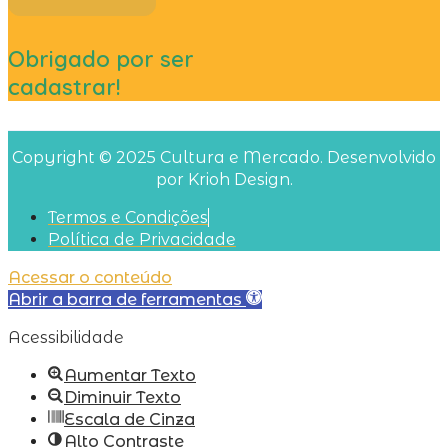
Obrigado por ser
cadastrar!
Copyright © 2025 Cultura e Mercado. Desenvolvido
por Krioh Design.
Termos e Condições
Política de Privacidade
Acessar o conteúdo
Abrir a barra de ferramentas
Acessibilidade
Aumentar Texto
Diminuir Texto
Escala de Cinza
Alto Contraste