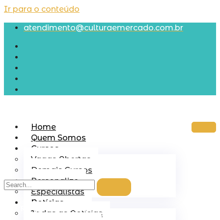
Ir para o conteúdo
atendimento@culturaemercado.com.br
Home
Quem Somos
Cursos
Vagas Abertas
Demais Cursos
Personalize
Especialistas
Notícias
R$
0,00
0
CARRINHO
Todas as Notícias