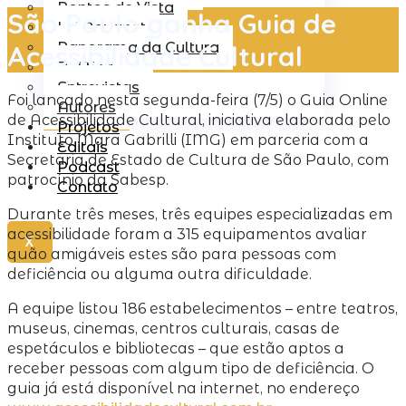
Pontos de Vista
São Paulo ganha Guia de
Lei Rouanet
Panorama da Cultura
Acessibilidade Cultural
Política
Entrevistas
Foi lançado nesta segunda-feira (7/5) o Guia Online
Autores
de Acessibilidade Cultural, iniciativa elaborada pelo
Projetos
Instituto Mara Gabrilli (IMG) em parceria com a
Editais
Secretaria de Estado de Cultura de São Paulo, com
Podcast
patrocínio da Sabesp.
Contato
Durante três meses, três equipes especializadas em
acessibilidade foram a 315 equipamentos avaliar
X
quão amigáveis estes são para pessoas com
deficiência ou alguma outra dificuldade.
A equipe listou 186 estabelecimentos – entre teatros,
museus, cinemas, centros culturais, casas de
espetáculos e bibliotecas – que estão aptos a
receber pessoas com algum tipo de deficiência. O
guia já está disponível na internet, no endereço