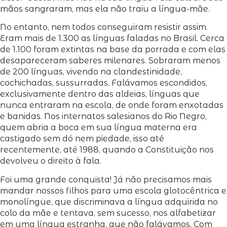
mãos sangraram, mas ela não traiu a língua-mãe.
No entanto, nem todos conseguiram resistir assim.
Eram mais de 1.300 as línguas faladas no Brasil. Cerca
de 1.100 foram extintas na base da porrada e com elas
desapareceram saberes milenares. Sobraram menos
de 200 línguas, vivendo na clandestinidade,
cochichadas, sussurradas. Falávamos escondidos,
exclusivamente dentro das aldeias, línguas que
nunca entraram na escola, de onde foram enxotadas
e banidas. Nos internatos salesianos do Rio Negro,
quem abria a boca em sua língua materna era
castigado sem dó nem piedade, isso até
recentemente, até 1988, quando a Constituição nos
devolveu o direito à fala.
Foi uma grande conquista! Já não precisamos mais
mandar nossos filhos para uma escola glotocêntrica e
monolíngüe, que discriminava a língua adquirida no
colo da mãe e tentava, sem sucesso, nos alfabetizar
em uma língua estranha, que não falávamos. Com