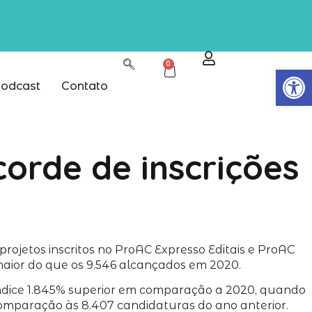
0
Abrir
odcast
Contato
corde de inscrições
rojetos inscritos no ProAC Expresso Editais e ProAC
aior do que os 9.546 alcançados em 2020.
 índice 1.845% superior em comparação a 2020, quando
 comparação às 8.407 candidaturas do ano anterior.