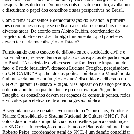
pesquisadores do tema. Durante os dois dias de encontro, avaliaram
e discutiram o papel dos conselhos e suas perspectivas no Brasil.
Com o tema “Conselhos e democratização do Estado”, a primeira
mesa reuniu pessoas que se dedicam a estudar os conselhos nas mais
diversas áreas. De acordo com Albino Rubim, coordenador do
projeto, o objetivo era discutir algo fundamental: qual papel eles
devem ter na democratização do Estado?
Funcionando como espaços de diálogo entre a sociedade civil e o
poder público, representam a ampliação dos espaços de participação
no Brasil. “A sociedade civil cresceu, se fortaleceu e impactou, de
fato, o Estado brasileiro”, destacou Luciana Tatagiba, pesquisadora
da UNICAMP. “A qualidade das políticas públicas do Ministério da
Cultura se dá muito em função do que é discutido e deliberado no
CNPC”, garantiu Gustavo Vidigal. Mas, apesar do balanço positivo,
o debate apontou o quanto ainda é preciso avançar. Segundo
Tatagiba, os conselhos devem ser capazes de construir pontes, redes
e vínculos para efetivamente atuar na gestão pública.
A segunda mesa de debates teve como tema “Conselhos, Fundos e
Planos: Consolidando o Sistema Nacional de Cultura (SNC)”. Foi
colocada em pauta a importância dos conselhos para a constituição
do SNC e sua interrelação com os Fundos e Planos de cultura. Para
Roberto Peixe, coordenador-geral do SNC, é um desafio consolidar