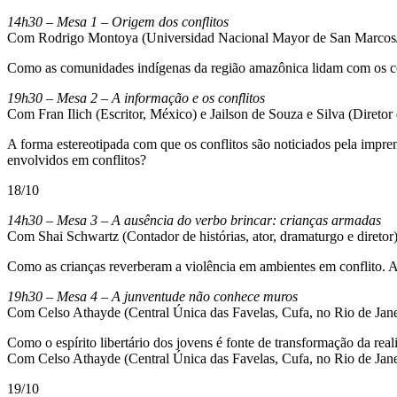
14h30 – Mesa 1 – Origem dos conflitos
Com Rodrigo Montoya (Universidad Nacional Mayor de San Marcos/Pe
Como as comunidades indígenas da região amazônica lidam com os con
19h30 – Mesa 2 – A informação e os conflitos
Com Fran Ilich (Escritor, México) e Jailson de Souza e Silva (Direto
A forma estereotipada com que os conflitos são noticiados pela impre
envolvidos em conflitos?
18/10
14h30 – Mesa 3 – A ausência do verbo brincar: crianças armadas
Com Shai Schwartz (Contador de histórias, ator, dramaturgo e diret
Como as crianças reverberam a violência em ambientes em conflito. A
19h30 – Mesa 4 – A junventude não conhece muros
Com Celso Athayde (Central Única das Favelas, Cufa, no Rio de Janeir
Como o espírito libertário dos jovens é fonte de transformação da real
Com Celso Athayde (Central Única das Favelas, Cufa, no Rio de Janeir
19/10