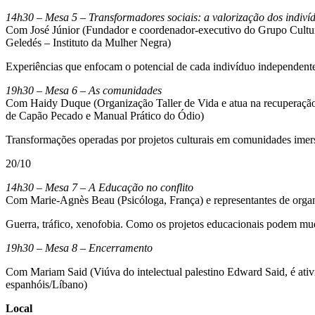
14h30 – Mesa 5 – Transformadores sociais: a valorização dos indiví
Com José Júnior (Fundador e coordenador-executivo do Grupo Cultural
Geledés – Instituto da Mulher Negra)
Experiências que enfocam o potencial de cada indivíduo independente
19h30 – Mesa 6 – As comunidades
Com Haidy Duque (Organização Taller de Vida e atua na recuperação ps
de Capão Pecado e Manual Prático do Ódio)
Transformações operadas por projetos culturais em comunidades imers
20/10
14h30 – Mesa 7 – A Educação no conflito
Com Marie-Agnès Beau (Psicóloga, França) e representantes de organi
Guerra, tráfico, xenofobia. Como os projetos educacionais podem mud
19h30 – Mesa 8 – Encerramento
Com Mariam Said (Viúva do intelectual palestino Edward Said, é ativi
espanhóis/Líbano)
Local