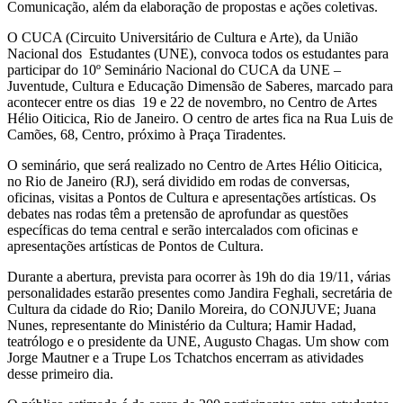
Comunicação, além da elaboração de propostas e ações coletivas.
O CUCA (Circuito Universitário de Cultura e Arte), da União
Nacional dos Estudantes (UNE), convoca todos os estudantes para
participar do 10º Seminário Nacional do CUCA da UNE –
Juventude, Cultura e Educação Dimensão de Saberes, marcado para
acontecer entre os dias 19 e 22 de novembro, no Centro de Artes
Hélio Oiticica, Rio de Janeiro. O centro de artes fica na Rua Luis de
Camões, 68, Centro, próximo à Praça Tiradentes.
O seminário, que será realizado no Centro de Artes Hélio Oiticica,
no Rio de Janeiro (RJ), será dividido em rodas de conversas,
oficinas, visitas a Pontos de Cultura e apresentações artísticas. Os
debates nas rodas têm a pretensão de aprofundar as questões
específicas do tema central e serão intercalados com oficinas e
apresentações artísticas de Pontos de Cultura.
Durante a abertura, prevista para ocorrer às 19h do dia 19/11, várias
personalidades estarão presentes como Jandira Feghali, secretária de
Cultura da cidade do Rio; Danilo Moreira, do CONJUVE; Juana
Nunes, representante do Ministério da Cultura; Hamir Hadad,
teatrólogo e o presidente da UNE, Augusto Chagas. Um show com
Jorge Mautner e a Trupe Los Tchatchos encerram as atividades
desse primeiro dia.