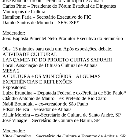
José Roberto Trícoli – Prefeito Municipal de Atibaia
Carlos Pinto – Presidente do Fórum Estadual de Dirigentes
Municipais de Cultura
Hamilton Faria – Secretário Executivo do FIC
Danilo Santos de Miranda – SESC/SP*
Moderador:
João Baptista Pimentel Neto-Produtor Executivo do Seminário
Obs: 15 minutos para cada um. Após exposições, debate.
ATIVIDADE CULTURAL
LANÇAMENTO DO PROJETO CURTAS SAPUARI
Local: Associação de Difusão Cultural de Atibaia
MESA 2
A CULTURA e OS MUNICÍPIOS – ALGUMAS
EXPERIÊNCIAS E REFLEXÕES
Expositores:
Luiza Erundina – Deputada Federal e ex-Prefeita de São Paulo*
Cláudio Antonio de Mauro – ex-Prefeito de Rio Claro
Nabil Bounduki – ex-vereador de São Paulo
Edson Beleza – vereador de Atibaia
Altair Moreira – ex-Secretário de Cultura de Santo André, SP
José Vinagre – Secretário de Cultura de Bauru, SP
Moderador:
Vitor Carvalho – Secretário de Cultura e Eventos de Atibaia, SP