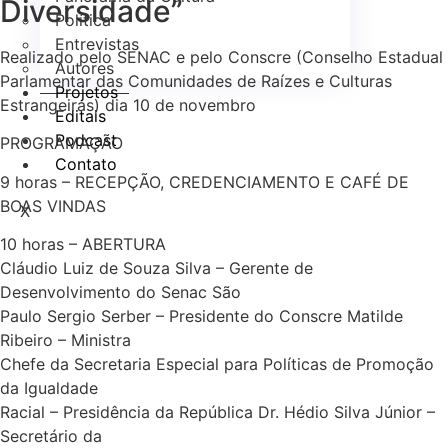
Diversidade”
Política
Entrevistas
Realizado pelo SENAC e pelo Conscre (Conselho Estadual
Autores
Parlamentar das Comunidades de Raízes e Culturas
Projetos
Estrangeiras) dia 10 de novembro
Editais
Podcast
PROGRAMAÇÃO
Contato
9 horas – RECEPÇÃO, CREDENCIAMENTO E CAFÉ DE
BOAS VINDAS
X
10 horas – ABERTURA
Cláudio Luiz de Souza Silva – Gerente de
Desenvolvimento do Senac São
Paulo Sergio Serber – Presidente do Conscre Matilde
Ribeiro – Ministra
Chefe da Secretaria Especial para Políticas de Promoção
da Igualdade
Racial – Presidência da República Dr. Hédio Silva Júnior –
Secretário da