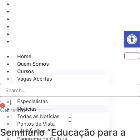
Ir
atendimento@culturaemercado.com.br
para
o
conteúdo
Abrir 
Home
Quem Somos
Cursos
Vagas Abertas
Demais Cursos
Personalize
Especialistas
0
Notícias
Carrinho
Todas as Notícias
Pontos de Vista
Seminário “Educação para a
Lei Rouanet
Panorama da Cultura