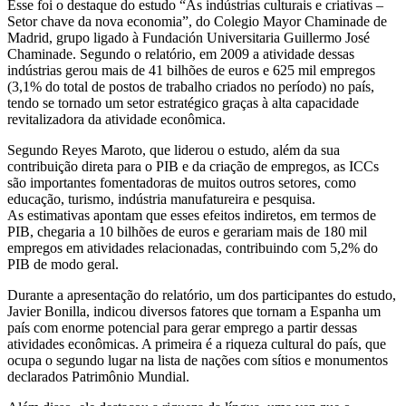
Esse foi o destaque do estudo “As indústrias culturais e criativas –
Setor chave da nova economia”, do Colegio Mayor Chaminade de
Madrid, grupo ligado à Fundación Universitaria Guillermo José
Chaminade. Segundo o relatório, em 2009 a atividade dessas
indústrias gerou mais de 41 bilhões de euros e 625 mil empregos
(3,1% do total de postos de trabalho criados no período) no país,
tendo se tornado um setor estratégico graças à alta capacidade
revitalizadora da atividade econômica.
Segundo Reyes Maroto, que liderou o estudo, além da sua
contribuição direta para o PIB e da criação de empregos, as ICCs
são importantes fomentadoras de muitos outros setores, como
educação, turismo, indústria manufatureira e pesquisa.
As estimativas apontam que esses efeitos indiretos, em termos de
PIB, chegaria a 10 bilhões de euros e gerariam mais de 180 mil
empregos em atividades relacionadas, contribuindo com 5,2% do
PIB de modo geral.
Durante a apresentação do relatório, um dos participantes do estudo,
Javier Bonilla, indicou diversos fatores que tornam a Espanha um
país com enorme potencial para gerar emprego a partir dessas
atividades econômicas. A primeira é a riqueza cultural do país, que
ocupa o segundo lugar na lista de nações com sítios e monumentos
declarados Patrimônio Mundial.