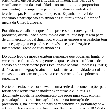
Além disso, ele destacou a riqueza da língua, uma vez que o
castelhano é uma das mais faladas no mundo, o que proporciona
uma vantagem competitiva para as indústrias espanholas. Em
terceiro lugar, Bonilla ressaltou que, na Espanha, o nível de
consumo e participação em atividades culturais ainda é inferior à
média da União Europeia.
Por último, ele afirmou que há um processo de convergência da
produção, distribuição e consumo da cultura, que hoje fazem parte
de um mercado global dinâmico, e onde as empresas espanholas têm
ainda espaço para expandir-se através da especialização e
internacionalização de suas atividades.
Do outro lado da moeda existem elementos que poderiam limitar o
crescimento futuro do setor, entre os quais estão os problemas de
acesso ao financiamento pelas Pequenas e Médias Empresas (PMEs)
da área, uma integração ainda limitada entre a criatividade, a cultura
e a visão focada em negócios e a escassez de políticas públicas
específicas.
Neste contexto, o relatório levanta uma série de recomendações para
fortalecer e revitalizar as indústrias criativas e culturais. O
documento aposta na modernização dos programas educacionais
para adaptá-los à transformação do setor, na formação de
profissionais, na incursão do país na “economia da globalização” –
criando linhas de crédito e incentivos fiscais para todas as PMEs da