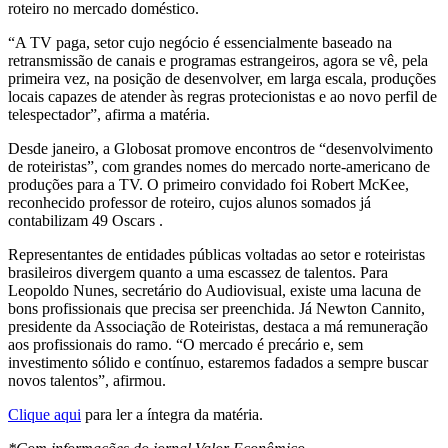
roteiro no mercado doméstico.
“A TV paga, setor cujo negócio é essencialmente baseado na
retransmissão de canais e programas estrangeiros, agora se vê, pela
primeira vez, na posição de desenvolver, em larga escala, produções
locais capazes de atender às regras protecionistas e ao novo perfil de
telespectador”, afirma a matéria.
Desde janeiro, a Globosat promove encontros de “desenvolvimento
de roteiristas”, com grandes nomes do mercado norte-americano de
produções para a TV. O primeiro convidado foi Robert McKee,
reconhecido professor de roteiro, cujos alunos somados já
contabilizam 49 Oscars .
Representantes de entidades públicas voltadas ao setor e roteiristas
brasileiros divergem quanto a uma escassez de talentos. Para
Leopoldo Nunes, secretário do Audiovisual, existe uma lacuna de
bons profissionais que precisa ser preenchida. Já Newton Cannito,
presidente da Associação de Roteiristas, destaca a má remuneração
aos profissionais do ramo. “O mercado é precário e, sem
investimento sólido e contínuo, estaremos fadados a sempre buscar
novos talentos”, afirmou.
Clique aqui
para ler a íntegra da matéria.