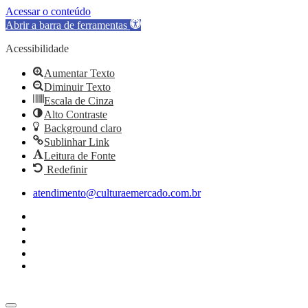
Acessar o conteúdo
Abrir a barra de ferramentas
Acessibilidade
Aumentar Texto
Diminuir Texto
Escala de Cinza
Alto Contraste
Background claro
Sublinhar Link
Leitura de Fonte
Redefinir
Ir
atendimento@culturaemercado.com.br
para
o
conteúdo