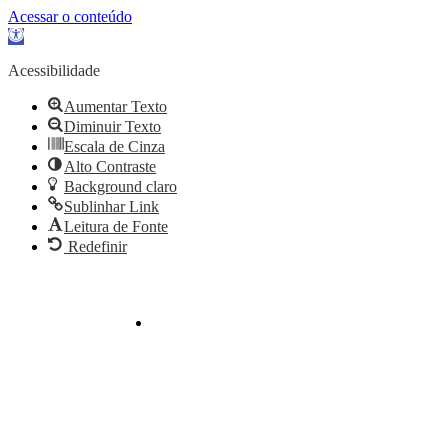
Acessar o conteúdo
Abrir
a
barra
Acessibilidade
de
ferramentas
Aumentar Texto
Diminuir Texto
Escala de Cinza
Alto Contraste
Background claro
Sublinhar Link
Leitura de Fonte
Redefinir
atendimento@culturaemercado.com.br