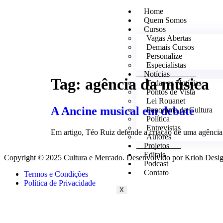
Home
Quem Somos
Cursos
Vagas Abertas
Demais Cursos
Personalize
Especialistas
Notícias
Tag:
agência da música
Todas as Notícias
Pontos de Vista
Lei Rouanet
A Ancine musical em debate
Panorama da Cultura
Política
Entrevistas
Em artigo, Téo Ruiz defende a criação de uma agência 
Autores
Projetos
Editais
Copyright © 2025 Cultura e Mercado. Desenvolvido por Krioh Desig
Podcast
Contato
Termos e Condições
Política de Privacidade
X